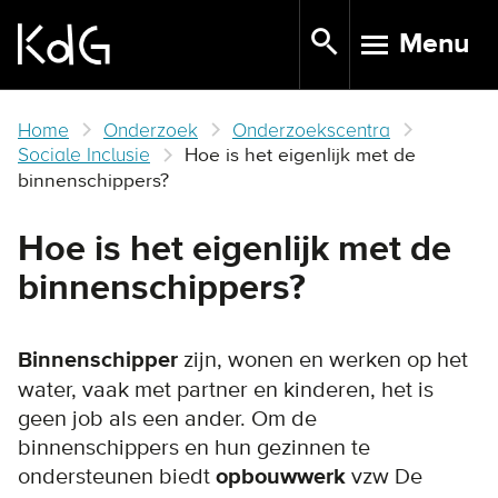
Skip
Menu
to
TOGGLE N
main
content
Home
Onderzoek
Onderzoekscentra
Sociale Inclusie
Hoe is het eigenlijk met de
binnenschippers?
Hoe is het eigenlijk met de
binnenschippers?
Binnenschipper
zijn, wonen en werken op het
water, vaak met partner en kinderen, het is
geen job als een ander. Om de
binnenschippers en hun gezinnen te
ondersteunen biedt
opbouwwerk
vzw De