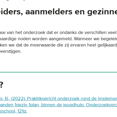
iders, aanmelders en gezinn
fase van het onderzoek dat er ondanks de verschillen veel 
jkaardige noden worden aangemeld. Wanneer we begelei
ken we dat de meerwaarde die zij ervaren heel gelijkaar
overstijgen.
?
is, B., (2022). Praktijkgericht onderzoek rond de impleme
nden 1gezin 1plan, binnen de jeugdhulp. Onderzoeksgroe
school, 121p.