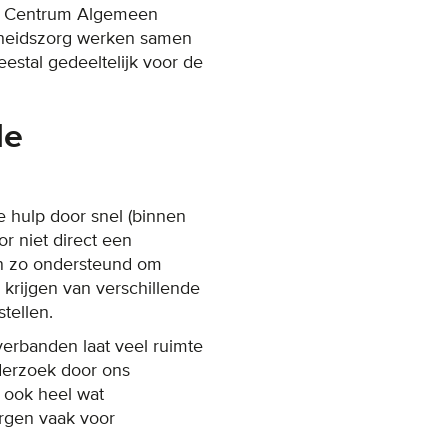
het Centrum Algemeen
dheidszorg werken samen
estal gedeeltelijk voor de
de
e hulp door snel (binnen
r niet direct een
en zo ondersteund om
 krijgen van verschillende
tellen.
erbanden laat veel ruimte
derzoek door ons
 ook heel wat
orgen vaak voor