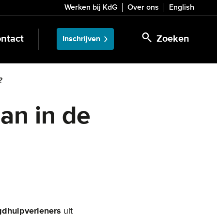
Werken bij KdG
Over ons
English
ntact
Zoeken
Inschrijven
?
an in de
gdhulpverleners
uit