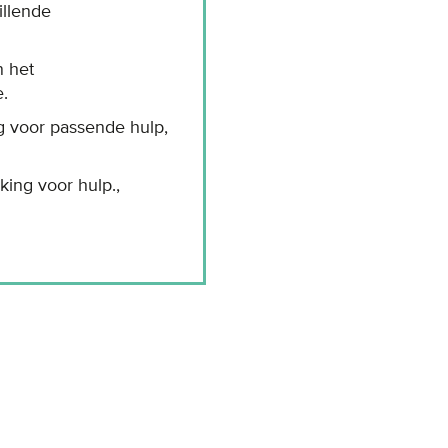
illende
n het
.
ng voor passende hulp,
king voor hulp.,