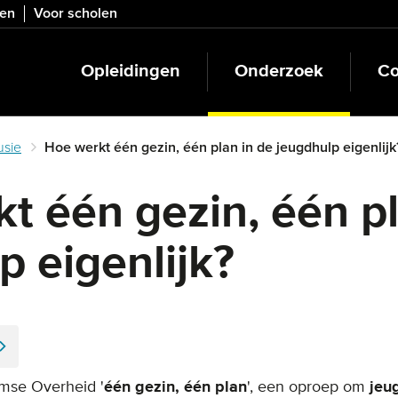
ven
Voor scholen
Opleidingen
Onderzoek
Co
usie
Hoe werkt één gezin, één plan in de jeugdhulp eigenlijk
t één gezin, één pl
p eigenlijk?
amse Overheid '
één gezin, één plan
', een oproep om
jeu