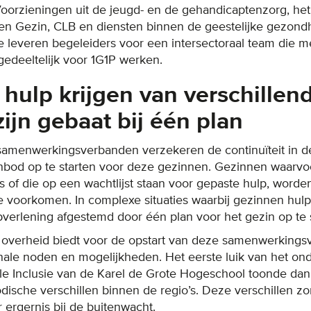
 Voorzieningen uit de jeugd- en de gehandicaptenzorg, 
 en Gezin, CLB en diensten binnen de geestelijke gezon
e leveren begeleiders voor een intersectoraal team die me
gedeeltelijk voor 1G1P werken.
hulp krijgen van verschillen
zijn gebaat bij één plan
 samenwerkingsverbanden verzekeren de continuïteit in d
nbod op te starten voor deze gezinnen. Gezinnen waarvoo
 of die op een wachtlijst staan voor gepaste hulp, word
e voorkomen. In complexe situaties waarbij gezinnen hulp
pverlening afgestemd door één plan voor het gezin op te s
 overheid biedt voor de opstart van deze samenwerkingsv
nale noden en mogelijkheden. Het eerste luik van het on
e Inclusie van de Karel de Grote Hogeschool toonde dan
dische verschillen binnen de regio’s. Deze verschillen z
 ergernis bij de buitenwacht.