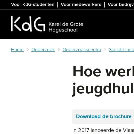
Skip
Voor KdG-studenten
Voor medewerkers
Voor bedrij
to
main
content
Home
Onderzoek
Onderzoekscentra
Sociale Incl
Hoe werk
jeugdhul
Download de brochure
In 2017 lanceerde de Vla