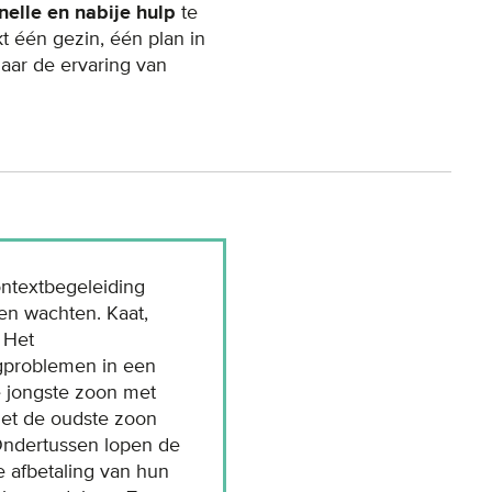
nelle en nabije hulp
te
t één gezin, één plan in
ar de ervaring van
ontextbegeleiding
en wachten. Kaat,
 Het
ugproblemen in een
de jongste zoon met
Met de oudste zoon
 Ondertussen lopen de
e afbetaling van hun