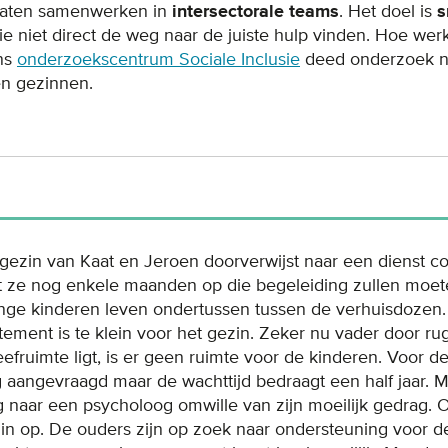
 laten samenwerken in
intersectorale teams
. Het doel is
s
e niet direct de weg naar de juiste hulp vinden. Hoe werk
Ons
onderzoekscentrum Sociale Inclusie
deed onderzoek na
en gezinnen.
ezin van Kaat en Jeroen doorverwijst naar een dienst c
dat ze nog enkele maanden op die begeleiding zullen moet
onge kinderen leven ondertussen tussen de verhuisdozen.
ment is te klein voor het gezin. Zeker nu vader door r
eefruimte ligt, is er geen ruimte voor de kinderen. Voor 
g aangevraagd maar de wachttijd bedraagt een half jaar. 
 naar een psycholoog omwille van zijn moeilijk gedrag.
in op. De ouders zijn op zoek naar ondersteuning voor d