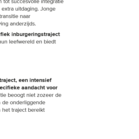
 tot succesvolle integratie
 extra uitdaging. Jonge
ransitie naar
ing anderzijds.
fiek inburgeringstraject
j hun leefwereld en biedt
aject, een intensief
pecifieke aandacht voor
tie beoogt niet zozeer de
an de onderliggende
et traject bereikt