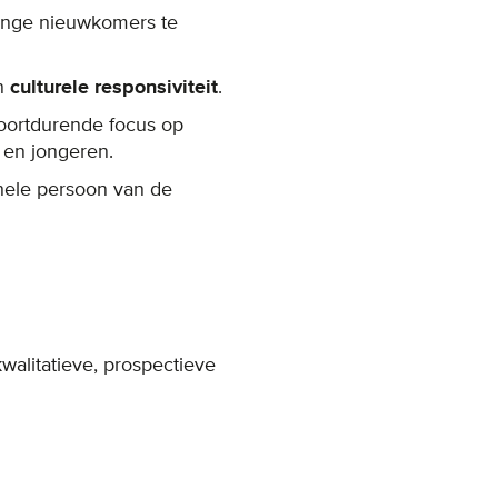
onge nieuwkomers te
an
culturele responsiviteit
.
voortdurende focus op
 en jongeren.
ele persoon van de
alitatieve, prospectieve