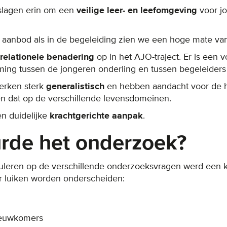
slagen erin om een
veilige leer- en leefomgeving
voor j
k aanbod als in de begeleiding zien we een hoge mate v
relationele benadering
op in het AJO-traject. Er is een 
ming tussen de jongeren onderling en tussen begeleiders
werken sterk
generalistisch
en hebben aandacht voor de h
en dat op de verschillende levensdomeinen.
en duidelijke
krachtgerichte aanpak
.
rde het onderzoek?
leren op de verschillende onderzoeksvragen werd een kw
er luiken worden onderscheiden:
ieuwkomers