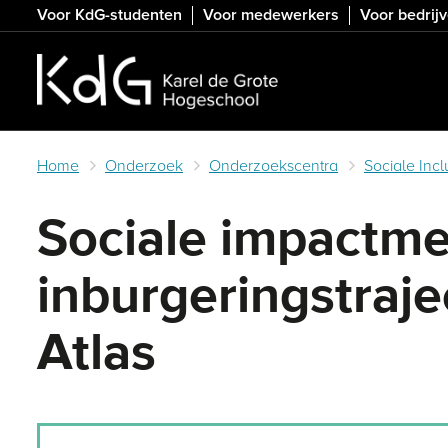
Skip
Voor KdG-studenten
Voor medewerkers
Voor bedrij
to
main
content
Home
Onderzoek
Onderzoekscentra
Sociale Incl
Sociale impactme
inburgeringstraj
Atlas