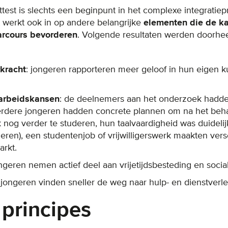
ttest is slechts een beginpunt in het complexe integrati
t werkt ook in op andere belangrijke
elementen die de k
arcours bevorderen
. Volgende resultaten werden doorhe
kracht
: jongeren rapporteren meer geloof in hun eigen 
 arbeidskansen
: de deelnemers aan het onderzoek hadden
eerdere jongeren hadden concrete plannen om na het beh
 nog verder te studeren, hun taalvaardigheid was duidelij
 leren), een studentenjob of vrijwilligerswerk maakten ver
arkt.
ongeren nemen actief deel aan vrijetijdsbesteding en sociale
 jongeren vinden sneller de weg naar hulp- en dienstverle
principes