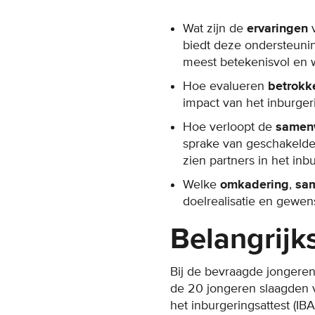
Wat zijn de
ervaringen
biedt deze ondersteun
meest betekenisvol en 
Hoe evalueren
betrokk
impact van het inburger
Hoe verloopt de
samen
sprake van geschakelde
zien partners in het in
Welke
omkadering
,
sa
doelrealisatie en gewen
Belangrijk
Bij de bevraagde jongeren
de 20 jongeren slaagden v
het inburgeringsattest (IBA