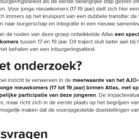
burgeringsbeleid als de eerste belangrijke stap gezien om
. Voor jonge nieuwkomers (17-19 jaar) stelt zich hier een
 immers op het kruispunt van een dubbele transitie: de t
n naar burgerschap en integratie in een nieuwe samenlev
n de noden van deze groep ontwikkelde Atlas
een speci
wkomers
tussen 17 en 19 jaar. Dit traject sluit beter aan bi
et behalen van een inburgeringsattest.
et onderzoek?
oel inzicht te verwerven in de
meerwaarde van het AJO-tr
jonge nieuwkomers (17 tot 19 jaar) binnen Atlas, met s
elijke participatie van deze jongeren
. De impactevalua
en, maar richt zich in de eerste plaats op het begrijpen v
gelijk maken dat de vooropgestelde doelstellingen van h
svragen