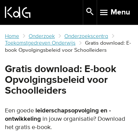
Skip
Menu
to
TOGGLE N
main
content
Home
Onderzoek
Onderzoekscentra
Toekomstgedreven Onderwijs
Gratis download: E-
book Opvolgingsbeleid voor Schoolleiders
Gratis download: E-book
Opvolgingsbeleid voor
Schoolleiders
Een goede
leiderschapsopvolging en -
ontwikkeling
in jouw organisatie? Download
het gratis e-book.