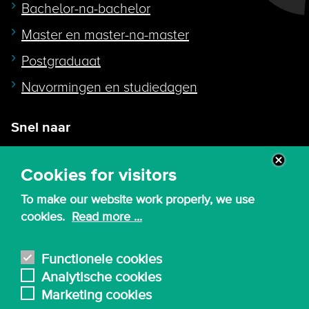
Bachelor-na-bachelor
Master en master-na-master
Postgraduaat
Navormingen en studiedagen
Snel naar
Intranet
Cookies for visitors
Webmail
To make our website work properly, we use
Canvas
cookies.
Read more ...
Lessenroosters
Bibliotheek
Functionele cookies
Analytische cookies
English
Marketing cookies