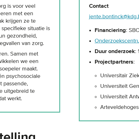
g is voor veel
Contact
geren met een
jente.bontinck@kdg.
k krijgen ze te
pecifieke situatie is
Financiering
: SB
hun gezondheid,
Onderzoekscentru
egvallen van zorg.
Duur onderzoek
:
eren. Samen met
twikkelen we een
Projectpartners
:
soepeler maakt.
Universitair Zi
én psychosociale
ot passende,
Universiteit Gen
 uitgebreid te
Universiteit An
at werkt.
Arteveldehoges
elling