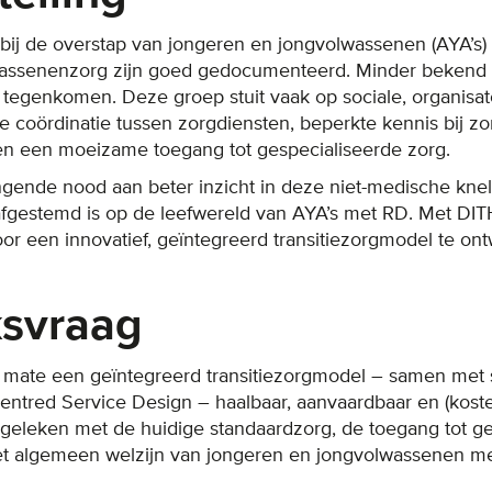
bij de overstap van jongeren en jongvolwassenen (AYA’s)
lwassenenzorg zijn goed gedocumenteerd. Minder bekend 
 tegenkomen. Deze groep stuit vaak op sociale, organisat
e coördinatie tussen zorgdiensten, beperkte kennis bij zo
 en een moeizame toegang tot gespecialiseerde zorg.
ringende nood aan beter inzicht in deze niet-medische kne
 afgestemd is op de leefwereld van AYA’s met RD. Met DI
or een innovatief, geïntegreerd transitiezorgmodel te on
svraag
mate een geïntegreerd transitiezorgmodel – samen met 
tred Service Design – haalbaar, aanvaardbaar en (kosten)
ergeleken met de huidige standaardzorg, de toegang tot ge
het algemeen welzijn van jongeren en jongvolwassenen m