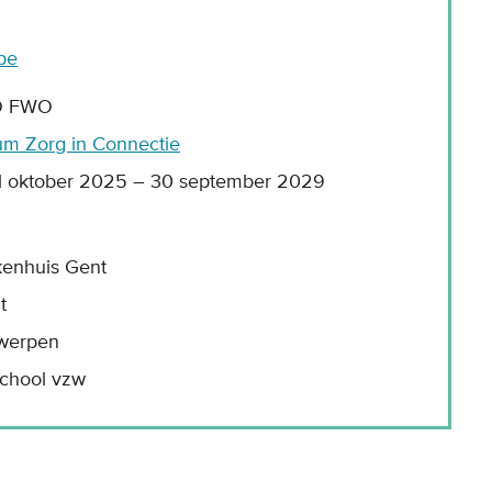
be
O FWO
m Zorg in Connectie
 1 oktober 2025 – 30 september 2029
ekenhuis Gent
t
twerpen
chool vzw