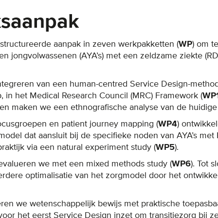
ksaanpak
tructureerde aanpak in zeven werkpakketten (
WP
) om t
n jongvolwassenen (AYA’s) met een zeldzame ziekte (RD) 
 integreren van een human-centred Service Design-metho
, in het Medical Research Council (MRC) Framework (
WP
 en maken we een ethnografische analyse van de huidige t
focusgroepen en patient journey mapping (
WP4
) ontwikke
model dat aansluit bij de specifieke noden van AYA’s met RD
raktijk via een natural experiment study (
WP5
).
evalueren we met een mixed methods study (
WP6
). Tot 
erdere optimalisatie van het zorgmodel door het ontwik
n we wetenschappelijk bewijs met praktische toepasbaar
oor het eerst Service Design inzet om transitiezorg bij z