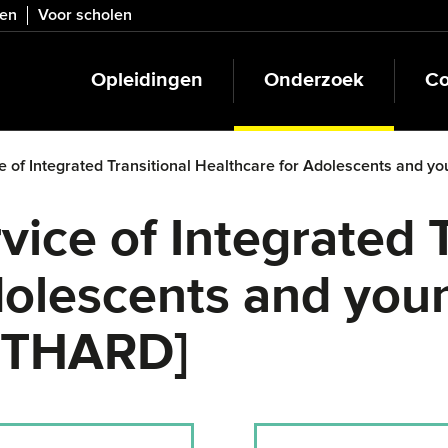
ven
Voor scholen
Opleidingen
Onderzoek
Co
e of Integrated Transitional Healthcare for Adolescents and y
vice of Integrated T
dolescents and youn
DITHARD]