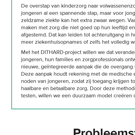
De overstap van kinderzorg naar volwassenenzor
jongeren al een spannende stap, maar voor jon
zeldzame ziekte kan het extra zwaar wegen. Vaa
maken met zorg die niet goed op hun leeftijd en s
afgestemd. Dat kan leiden tot achteruitgang in 
meer ziekenhuisopnames of zelfs het volledig w
Met het DITHARD-project willen we dat verand
jongeren, hun families en zorgprofessionals on
nieuwe, geïntegreerde aanpak die de overgang 
Deze aanpak houdt rekening met de medische 
noden van jongeren, zodat zij toegang krijgen t
haalbare en betaalbare zorg. Door deze methode
testen, willen we een duurzaam model creëren d
Probleemst