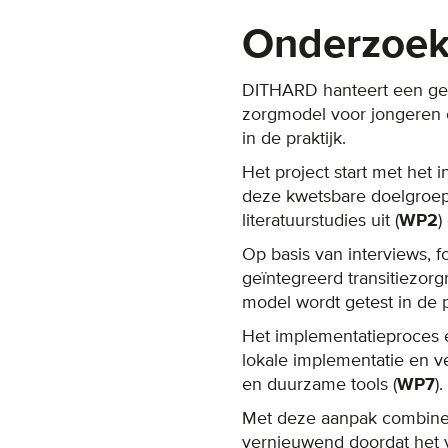
Onderzoe
DITHARD hanteert een ges
zorgmodel voor jongeren e
in de praktijk.
Het project start met het
deze kwetsbare doelgroep
literatuurstudies uit (
WP2
)
Op basis van interviews, 
geïntegreerd transitiezorg
model wordt getest in de p
Het implementatieproces 
lokale implementatie en v
en duurzame tools (
WP7
).
Met deze aanpak combinere
vernieuwend doordat het v