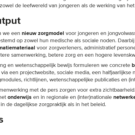
zowel de leefwereld van jongeren als de werking van he
tput
n we een
nieuw zorgmodel
voor jongeren en jongvolwas
estemd op zowel hun medische als sociale noden. Daarbi
rmatiemateriaal
voor zorgverleners, administratief perso
betere samenwerking, betere zorg en een hogere levenskwa
ring en wetenschappelijk bewijs formuleren we concrete
b
via een projectwebsite, sociale media, een halfjaarlijkse 
modules, richtlijnen, wetenschappelijke publicaties en (int
menwerking met de pers zorgen voor extra zichtbaarheid
 het
onderwijs
en in regionale en (inter)nationale
netwerk
 de dagelijkse zorgpraktijk als in het beleid.
s