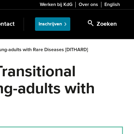
Werken bij KdG
Over ons
English
ntact
Zoeken
Inschrijven
oung-adults with Rare Diseases [DITHARD]
ransitional
g-adults with