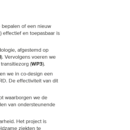
e bepalen of een nieuw
effectief en toepasbaar is
dologie, afgestemd op
1
). Vervolgens voeren we
ransitiezorg (
WP3
).
len we in co-design een
. De effectiviteit van dit
slot waarborgen we de
kelen van ondersteunende
heid. Het project is
eldzame ziekten te