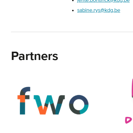
jente.bontinck@kdg.be
sabine.rys@kdg.be
Partners