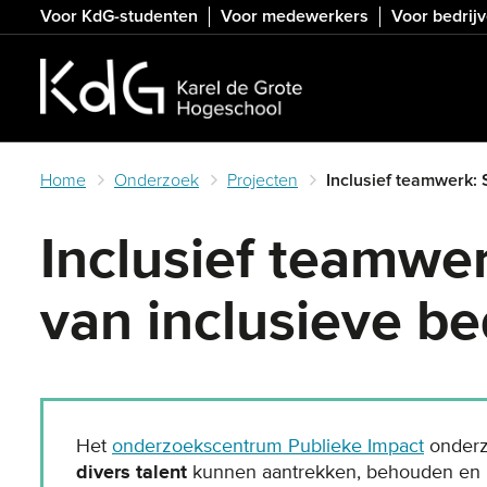
Skip
Voor KdG-studenten
Voor medewerkers
Voor bedrij
to
main
content
Home
Onderzoek
Projecten
Inclusief teamwerk: 
Inclusief teamwer
van inclusieve be
Het
onderzoekscentrum Publieke Impact
onderz
divers talent
kunnen aantrekken, behouden en i