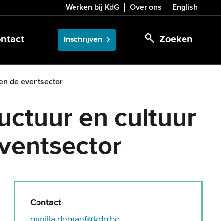
Werken bij KdG
Over ons
English
ntact
Zoeken
Inschrijven
nen de eventsector
ructuur en cultuur
eventsector
Contact
gunilla.degraef@kdg.be