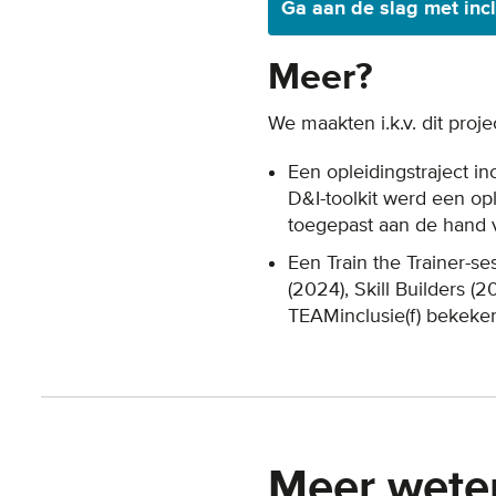
Ga aan de slag met inc
Meer?
We maakten i.k.v. dit proje
Een opleidingstraject i
D&I-toolkit werd een op
toegepast aan de hand 
Een Train the Trainer-s
(2024), Skill Builders 
TEAMinclusie(f) bekeke
Meer wete