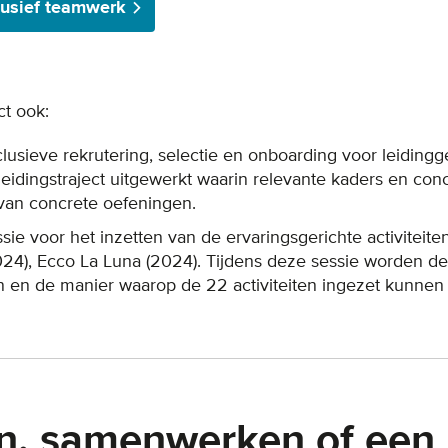
lusief teamwerk
ct ook:
nclusieve rekrutering, selectie en onboarding voor leidin
leidingstraject uitgewerkt waarin relevante kaders en con
van concrete oefeningen.
essie voor het inzetten van de ervaringsgerichte activite
(2024), Ecco La Luna (2024). Tijdens deze sessie worden 
n en de manier waarop de 22 activiteiten ingezet kunnen
n, samenwerken of een