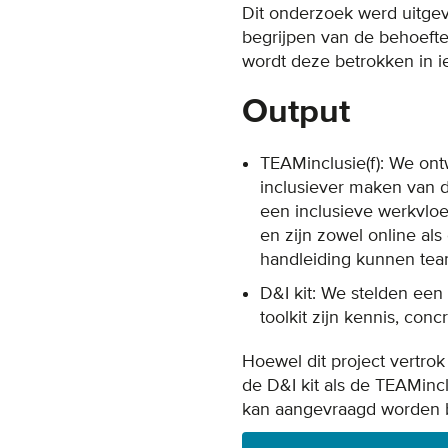
Dit onderzoek werd uitge
begrijpen van de behoefte
wordt deze betrokken in i
Output
TEAMinclusie(f): We ont
inclusiever maken van 
een inclusieve werkvloe
en zijn zowel online als
handleiding kunnen team
D&I kit: We stelden een
toolkit zijn kennis, con
Hoewel dit project vertrok
de D&I kit als de TEAMincl
kan aangevraagd worden b