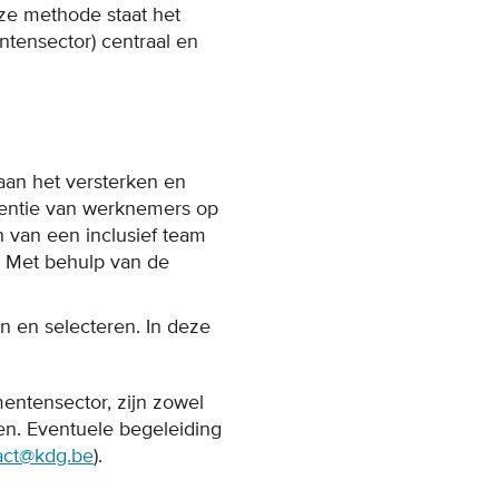
ze methode staat het
tensector) centraal en
 aan het versterken en
tentie van werknemers op
n van een inclusief team
s. Met behulp van de
n en selecteren. In deze
mentensector, zijn zowel
ren. Eventuele begeleiding
act@kdg.be
).