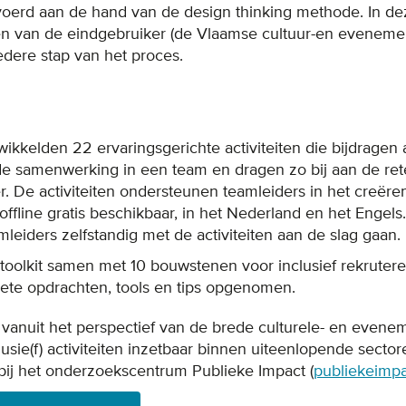
voerd aan de hand van de design thinking methode. In de
n van de eindgebruiker (de Vlaamse cultuur-en evenemen
edere stap van het proces.
wikkelden 22 ervaringsgerichte activiteiten die bijdragen
de samenwerking in een team en dragen zo bij aan de re
r. De activiteiten ondersteunen teamleiders in het creëre
 offline gratis beschikbaar, in het Nederland en het Engel
leiders zelfstandig met de activiteiten aan de slag gaan.
 toolkit samen met 10 bouwstenen voor inclusief rekrutere
crete opdrachten, tools en tips opgenomen.
 vanuit het perspectief van de brede culturele- en evene
usie(f) activiteiten inzetbaar binnen uiteenlopende secto
ij het onderzoekscentrum Publieke Impact (
publiekeimp