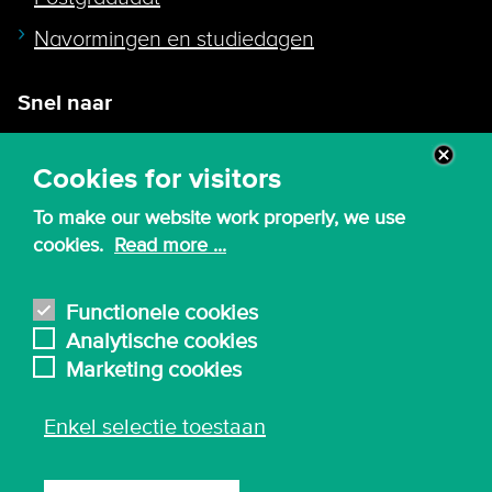
Navormingen en studiedagen
Snel naar
Intranet
Cookies for visitors
Webmail
To make our website work properly, we use
Canvas
cookies.
Read more ...
Lessenroosters
Bibliotheek
Functionele cookies
Analytische cookies
English
Marketing cookies
Enkel selectie toestaan
© 2026 - Karel de Grote Hogeschool
Algemene inkoopvoorwaarden