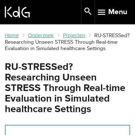
Skip
Menu
to
TOGGLE N
main
content
Home
Onderzoek
Projecten
RU-STRESSed?
Researching Unseen STRESS Through Real-time
Evaluation in Simulated healthcare Settings
RU-STRESSed?
Researching Unseen
STRESS Through Real-time
Evaluation in Simulated
healthcare Settings