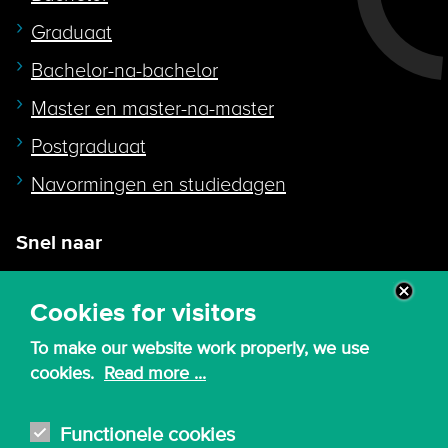
Graduaat
Bachelor-na-bachelor
Master en master-na-master
Postgraduaat
Navormingen en studiedagen
Snel naar
Intranet
Cookies for visitors
Webmail
To make our website work properly, we use
Canvas
cookies.
Read more ...
Lessenroosters
Bibliotheek
Functionele cookies