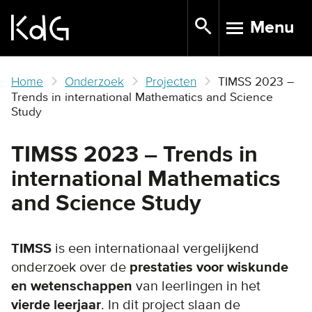
Skip
Menu
to
TOGGLE N
main
content
Home
Onderzoek
Projecten
TIMSS 2023 –
Trends in international Mathematics and Science
Study
TIMSS 2023 – Trends in
international Mathematics
and Science Study
TIMSS
is een internationaal vergelijkend
onderzoek over de
prestaties voor wiskunde
en wetenschappen
van leerlingen in het
vierde leerjaar
. In dit project slaan de