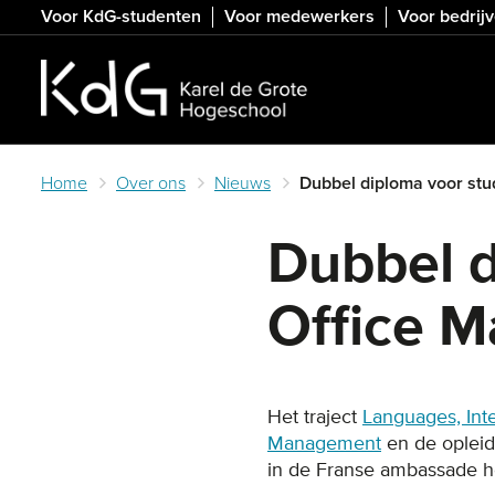
Skip
Voor KdG-studenten
Voor medewerkers
Voor bedrij
to
main
content
Home
Over ons
Nieuws
Dubbel diploma voor st
Dubbel d
Office 
Het traject
Languages, Int
Management
en de oplei
in de Franse ambassade 