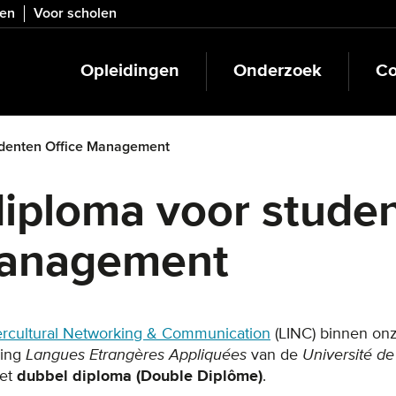
ven
Voor scholen
Opleidingen
Onderzoek
Co
udenten Office Management
iploma voor stude
Management
ercultural Networking & Communication
(LINC) binnen on
ding
Langues Etrangères Appliquées
van de
Université de
het
dubbel diploma (Double Diplôme)
.