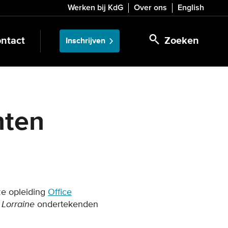
Werken bij KdG
Over ons
English
ntact
Zoeken
Inschrijven
nten
ze opleiding
Office
 Lorraine
ondertekenden