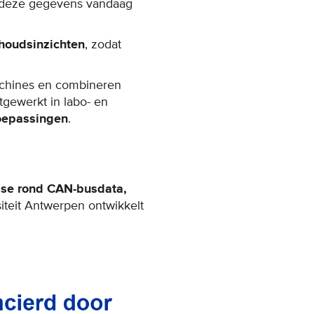
n deze gegevens vandaag
houdsinzichten
, zodat
chines en combineren
tgewerkt in labo- en
toepassingen
.
ise rond CAN-busdata,
iteit Antwerpen ontwikkelt