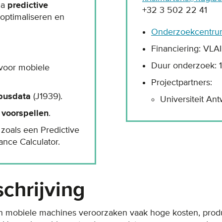
ia
predictive
+32 3 502 22 41
optimaliseren en
Onderzoekcentrum
Financiering: VL
Duur onderzoek: 
 voor mobiele
Projectpartners:
busdata
(J1939).
Universiteit An
 voorspellen
.
zoals een Predictive
nce Calculator.
chrijving
 mobiele machines veroorzaken vaak hoge kosten, produ