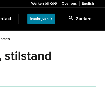
Werken bij KdG
Over ons
English
ntact
Zoeken
Inschrijven
rkomen
stilstand