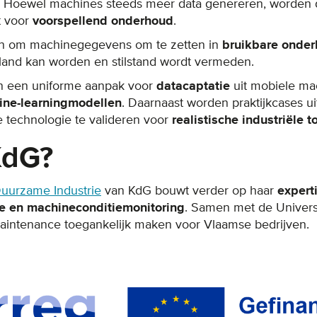
n. Hoewel machines steeds meer data genereren, worde
t voor
voorspellend onderhoud
.
n om machinegegevens om te zetten in
bruikbare onder
land kan worden en stilstand wordt vermeden.
n een uniforme aanpak voor
datacaptatie
uit mobiele ma
ine-learningmodellen
. Daarnaast worden praktijkcases ui
 technologie te valideren voor
realistische industriële 
KdG?
uurzame Industrie
van KdG bouwt verder op haar
expert
tie en machineconditiemonitoring
. Samen met de Univers
maintenance toegankelijk maken voor Vlaamse bedrijven.