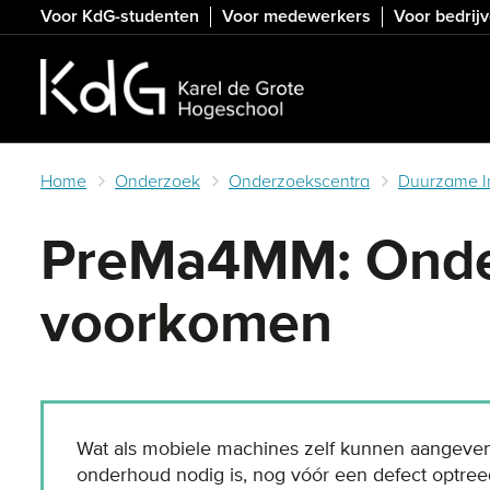
Skip
Voor KdG-studenten
Voor medewerkers
Voor bedrij
to
main
content
Home
Onderzoek
Onderzoekscentra
Duurzame In
PreMa4MM: Onder
voorkomen
Wat als mobiele machines zelf kunnen aangeve
onderhoud nodig is, nog vóór een defect optr