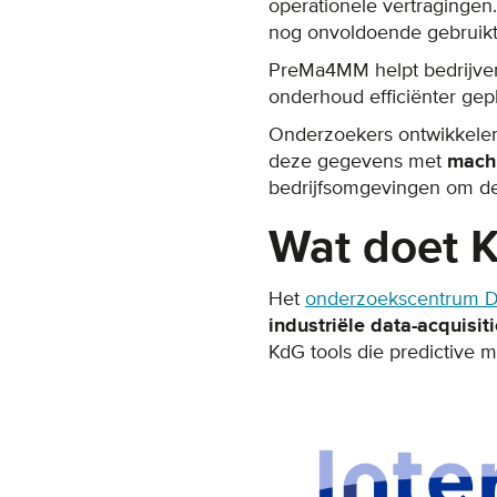
operationele vertraginge
nog onvoldoende gebruik
PreMa4MM helpt bedrijve
onderhoud efficiënter gep
Onderzoekers ontwikkele
deze gegevens met
mach
bedrijfsomgevingen om de
Wat doet 
Het
onderzoekscentrum D
industriële data-acquisi
KdG tools die predictive 