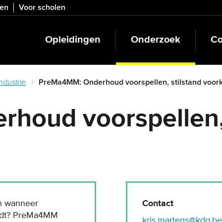
ven
Voor scholen
Opleidingen
Onderzoek
Co
dustrie
PreMa4MM: Onderhoud voorspellen, stilstand voo
houd voorspellen, 
n wanneer
Contact
eedt? PreMa4MM
kris.martens@kdg.be