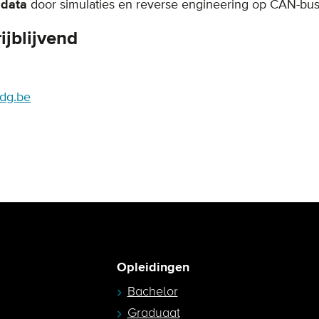
gdata
door simulaties en reverse engineering op CAN-bu
ijblijvend
dg.be
Opleidingen
Bachelor
Graduaat