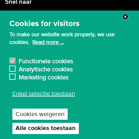
Snel naar
Intranet
Cookies for visitors
Webmail
To make our website work properly, we use
Canvas
cookies.
Read more ...
Lessenroosters
Bibliotheek
Functionele cookies
Analytische cookies
English
Marketing cookies
Enkel selectie toestaan
© 2026 - Karel de Grote Hogeschool
Algemene inkoopvoorwaarden
Cookies weigeren
Gebruiksvoorwaarden en privacy
Privacy-instellingen
Alle cookies toestaan
Toestemming
intrekken