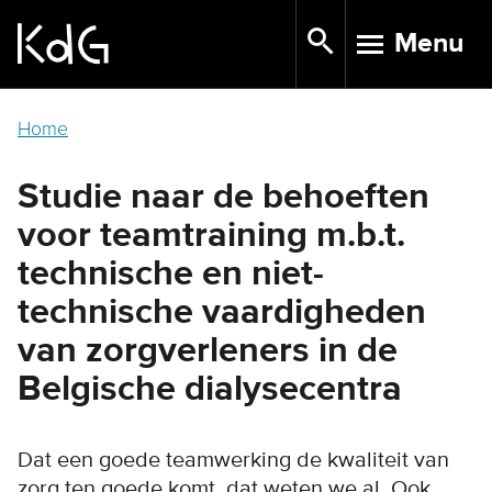
Skip
Menu
to
TOGGLE N
main
content
Home
Studie naar de behoeften
voor teamtraining m.b.t.
technische en niet-
technische vaardigheden
van zorgverleners in de
Belgische dialysecentra
Dat een goede teamwerking de kwaliteit van
zorg ten goede komt, dat weten we al. Ook