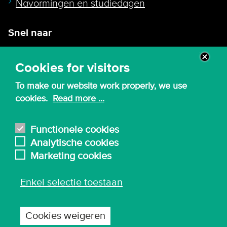
Navormingen en studiedagen
Snel naar
Intranet
Cookies for visitors
Webmail
To make our website work properly, we use
Canvas
cookies.
Read more ...
Lessenroosters
Bibliotheek
Functionele cookies
Analytische cookies
English
Marketing cookies
Enkel selectie toestaan
© 2026 - Karel de Grote Hogeschool
Algemene inkoopvoorwaarden
Cookies weigeren
Gebruiksvoorwaarden en privacy