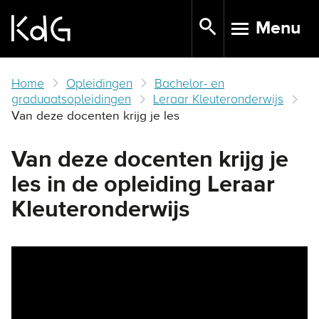
Skip
Menu
to
TOGGLE N
main
content
Home
Opleidingen
Bachelor- en
graduaatsopleidingen
Leraar Kleuteronderwijs
Van deze docenten krijg je les
Van deze docenten krijg je
les in de opleiding Leraar
Kleuteronderwijs
Remote video URL