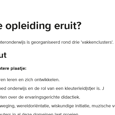
 opleiding eruit?
euteronderwijs is georganiseerd rond drie 'vakkenclusters'.
ut
otere plaatje:
en leren en zich ontwikkelen.
d onderwijs en de rol van een kleuterleid(st)er is. J
eten over de ervaringsgerichte didactiek.
beweging, wereldoriëntatie, wiskundige initiatie, muzische
euters in al deze domeinen laat groeien.