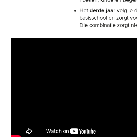
hoeken, kinderen begele
Het
derde jaa
r volg je
basisschool en zorgt vo
Die combinatie zorgt ni
Remote video URL