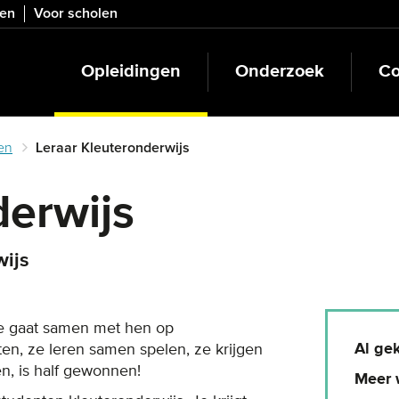
ven
Voor scholen
Opleidingen
Onderzoek
Co
en
Leraar Kleuteronderwijs
derwijs
wijs
. Je gaat samen met hen op
Al ge
en, ze leren samen spelen, ze krijgen
n, is half gewonnen!
Meer 