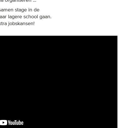
a organiseren ...
 samen stage in de
aar lagere school gaan.
xtra jobskansen!