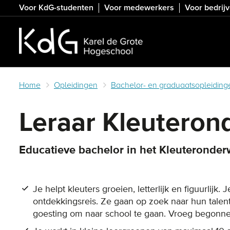
Skip
Voor KdG-studenten
Voor medewerkers
Voor bedrij
to
main
content
Home
Opleidingen
Bachelor- en graduaatsopleiding
Leraar Kleuteron
Educatieve bachelor in het Kleuteronder
Je helpt kleuters groeien, letterlijk en figuurlijk
ontdekkingsreis. Ze gaan op zoek naar hun talent
goesting om naar school te gaan. Vroeg begonne