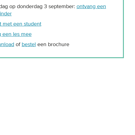
odag op donderdag 3 september:
ontvang een
inder
t met een student
g een les mee
nload
of
bestel
een brochure