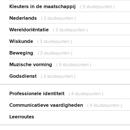
Kleuters in de maatschappij
(
3 studiepunten
)
Nederlands
(
3 studiepunten
)
Wereldoriëntatie
(
3 studiepunten
)
Wiskunde
(
3 studiepunten
)
Beweging
(
3 studiepunten
)
Muzische vorming
(
6 studiepunten
)
Godsdienst
(
3 studiepunten
)
Professionele identiteit
(
4 studiepunten
)
Communicatieve vaardigheden
(
4 studiepunten
)
Leerroutes