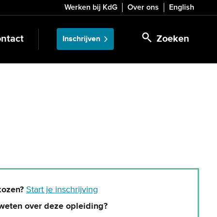
Werken bij KdG
Over ons
English
ntact
Zoeken
Inschrijven
kozen?
Start je inschrijving
weten over deze opleiding?