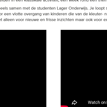
iden in een klassikale activiteit, een week rond een them
 deels samen met de studenten Lager Onderwijs. Je loopt
or een vlotte overgang van kinderen die van de kleuter- n
et alleen voor nieuwe en frisse inzichten maar ook voor e
Remote video URL