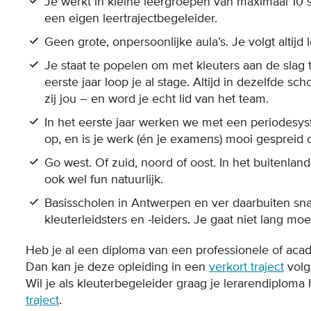
Je werkt in kleine leergroepen van maximaal 10 s
een eigen leertrajectbegeleider.
Geen grote, onpersoonlijke aula’s. Je volgt altijd l
Je staat te popelen om met kleuters aan de slag 
eerste jaar loop je al stage. Altijd in dezelfde sc
zij jou – en word je echt lid van het team.
In het eerste jaar werken we met een periodesyst
op, en is je werk (én je examens) mooi gespreid o
Go west. Of zuid, noord of oost. In het buitenla
ook wel fun natuurlijk.
Basisscholen in Antwerpen en ver daarbuiten s
kleuterleidsters en -leiders. Je gaat niet lang m
Heb je al een diploma van een professionele of aca
Dan kan je deze opleiding in een
verkort traject
volg
Wil je als kleuterbegeleider graag je lerarendiploma
traject
.