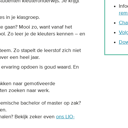
tudenten kleuteronderwijs. Je krijgt
Inf
rem
es in je klasgroep.
Cha
te gaan? Mooi zo, want vanaf het
Vol
hool. Zo leer je de kleuters kennen – en
Dow
eem. Zo stapelt de leerstof zich niet
ver een heel jaar.
nd ervaring opdoen is goud waard. En
nakken naar gemotiveerde
oeten zoeken naar werk.
demische bachelor of master op zak?
en.
 halen? Bekijk zeker even
ons LIO-