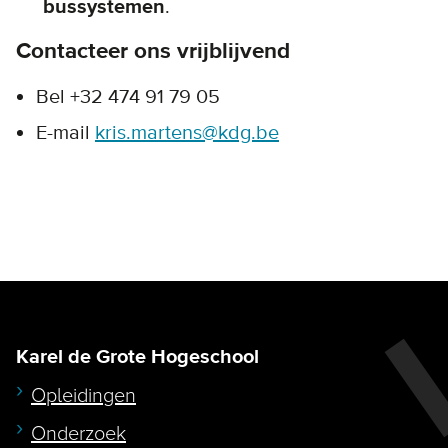
bussystemen
.
Contacteer ons vrijblijvend
Bel +32
474 91 79 05
E-mail
kris.martens@kdg.be
Karel de Grote Hogeschool
Opleidingen
Onderzoek