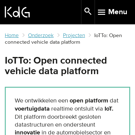
Skip
Menu
to
TOGGLE N
main
content
Home
Onderzoek
Projecten
IoTTo: Open
connected vehicle data platform
IoTTo: Open connected
vehicle data platform
We ontwikkelen een
open platform
dat
voertuigdata
realtime ontsluit via
IoT.
Dit platform doorbreekt gesloten
datastructuren en ondersteunt
innovatie
in de automobielsector en