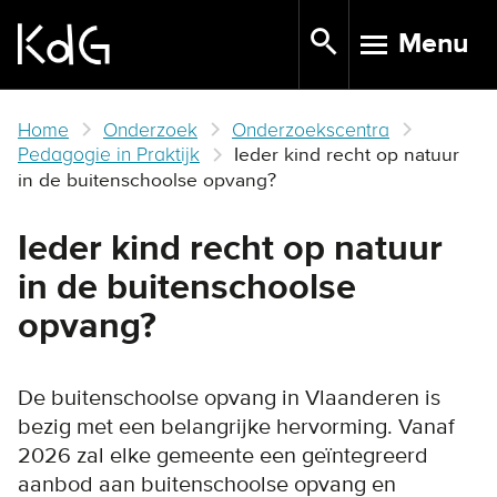
Skip
Menu
to
TOGGLE N
main
content
Home
Onderzoek
Onderzoekscentra
Pedagogie in Praktijk
Ieder kind recht op natuur
in de buitenschoolse opvang?
Ieder kind recht op natuur
in de buitenschoolse
opvang?
De buitenschoolse opvang in Vlaanderen is
bezig met een belangrijke hervorming. Vanaf
2026 zal elke gemeente een geïntegreerd
aanbod aan buitenschoolse opvang en