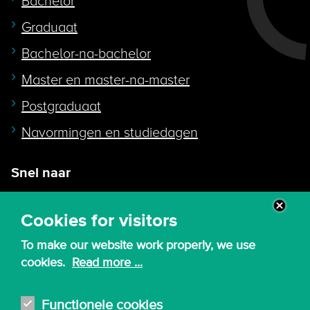
Bachelor
Graduaat
Bachelor-na-bachelor
Master en master-na-master
Postgraduaat
Navormingen en studiedagen
Snel naar
Intranet
Cookies for visitors
Webmail
To make our website work properly, we use
Canvas
cookies.
Read more ...
Lessenroosters
Bibliotheek
Functionele cookies