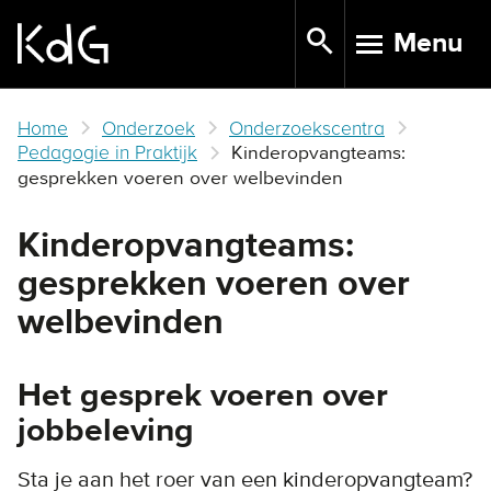
Skip
Menu
to
TOGGLE N
main
content
Home
Onderzoek
Onderzoekscentra
Pedagogie in Praktijk
Kinderopvangteams:
gesprekken voeren over welbevinden
Kinderopvangteams:
gesprekken voeren over
welbevinden
Het gesprek voeren over
jobbeleving
Sta je aan het roer van een kinderopvangteam?