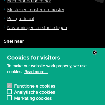
Bachelor-na-bachelor
Master en master-na-master
Postgraduaat
Navormingen en studiedagen
Snel naar
Intranet
Cookies for visitors
Webmail
To make our website work properly, we use
Canvas
cookies.
Read more ...
Lessenroosters
Bibliotheek
Functionele cookies
Analytische cookies
English
Marketing cookies