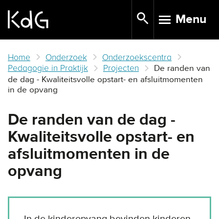
Skip
Menu
to
TOGGLE N
main
content
Home
Onderzoek
Onderzoekscentra
Pedagogie in Praktijk
Projecten
De randen van
de dag - Kwaliteitsvolle opstart- en afsluitmomenten
in de opvang
De randen van de dag -
Kwaliteitsvolle opstart- en
afsluitmomenten in de
opvang
In de kinderopvang bevinden kinderen