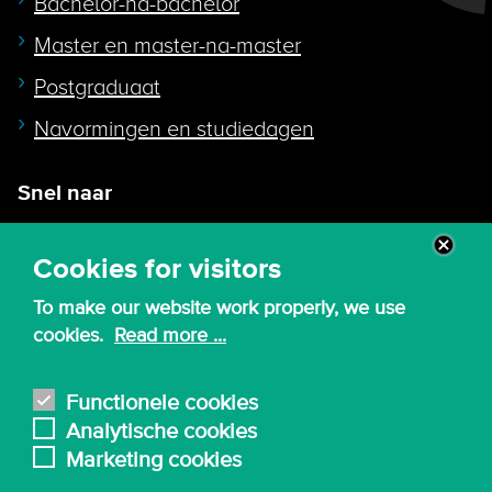
Bachelor-na-bachelor
Master en master-na-master
Postgraduaat
Navormingen en studiedagen
Snel naar
Intranet
Cookies for visitors
Webmail
To make our website work properly, we use
Canvas
cookies.
Read more ...
Lessenroosters
Bibliotheek
Functionele cookies
Analytische cookies
English
Marketing cookies