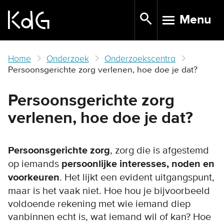
Skip
Menu
to
TOGGLE N
main
content
Home
Onderzoek
Onderzoekscentra
Persoonsgerichte zorg verlenen, hoe doe je dat?
Persoonsgerichte zorg
verlenen, hoe doe je dat?
Persoonsgerichte zorg
, zorg die is afgestemd
op iemands
persoonlijke interesses, noden en
voorkeuren
. Het lijkt een evident uitgangspunt,
maar is het vaak niet. Hoe hou je bijvoorbeeld
voldoende rekening met wie iemand diep
vanbinnen echt is, wat iemand wil of kan? Hoe