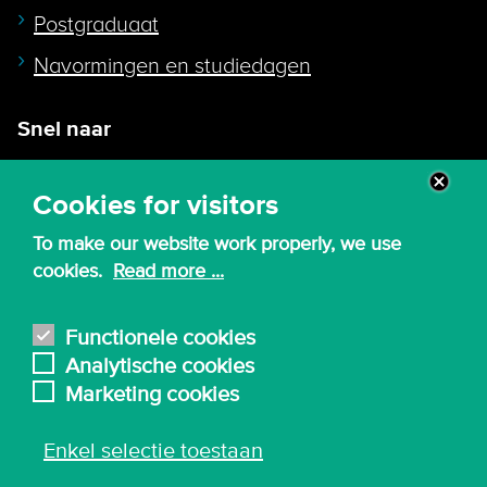
Postgraduaat
Navormingen en studiedagen
Snel naar
Intranet
Cookies for visitors
Webmail
To make our website work properly, we use
Canvas
cookies.
Read more ...
Lessenroosters
Bibliotheek
Functionele cookies
Analytische cookies
English
Marketing cookies
Enkel selectie toestaan