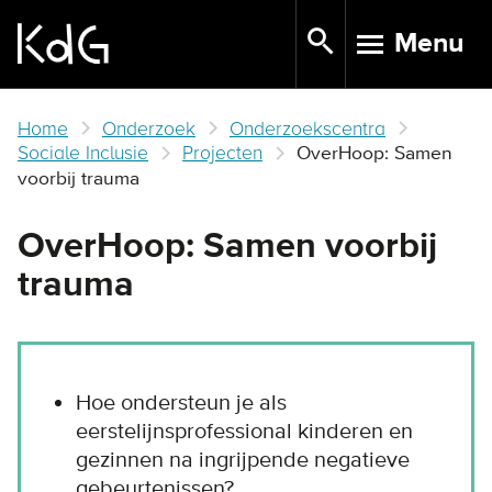
Skip
Menu
to
TOGGLE N
main
content
Home
Onderzoek
Onderzoekscentra
Sociale Inclusie
Projecten
OverHoop: Samen
voorbij trauma
OverHoop: Samen voorbij
trauma
Hoe ondersteun je als
eerstelijnsprofessional kinderen en
gezinnen na ingrijpende negatieve
gebeurtenissen?