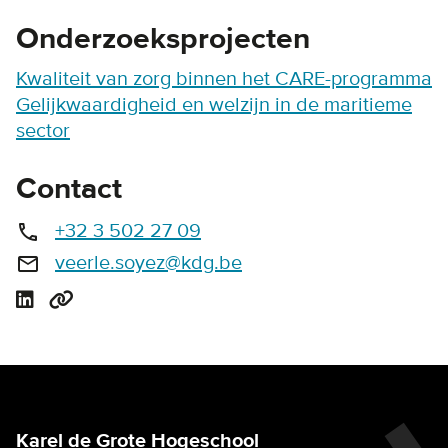
Onderzoeksprojecten
Kwaliteit van zorg binnen het CARE-programma
Gelijkwaardigheid en welzijn in de maritieme
sector
Contact
+32 3 502 27 09
call
veerle.soyez@kdg.be
email
Karel de Grote Hogeschool