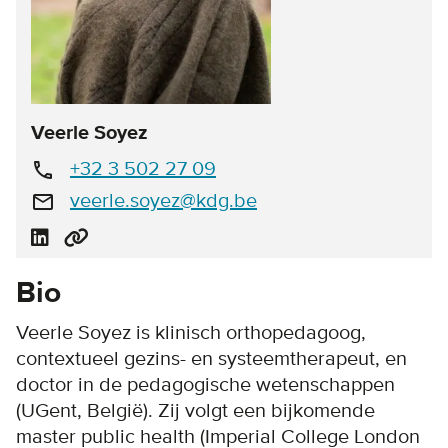
Veerle Soyez
+32 3 502 27 09
call
veerle.soyez@kdg.be
email
Bio
Veerle Soyez is klinisch orthopedagoog,
contextueel gezins- en systeemtherapeut, en
doctor in de pedagogische wetenschappen
(UGent, België). Zij volgt een bijkomende
master public health (Imperial College London