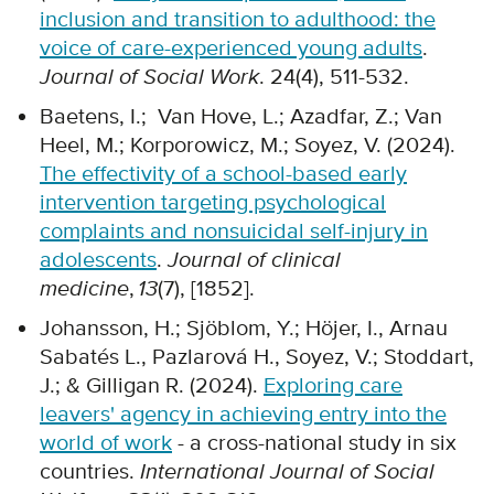
inclusion and transition to adulthood: the
voice of care-experienced young adults
.
Journal of Social Work
. 24(4), 511-532.
Baetens, I.; Van Hove, L.; Azadfar, Z.; Van
Heel, M.; Korporowicz, M.; Soyez, V. (2024).
The effectivity of a school-based early
intervention targeting psychological
complaints and nonsuicidal self-injury in
adolescents
.
Journal of clinical
medicine
,
13
(7), [1852].
Johansson, H.; Sjöblom, Y.; Höjer, I., Arnau
Sabatés L., Pazlarová H., Soyez, V.; Stoddart,
J.; & Gilligan R. (2024).
Exploring care
leavers' agency in achieving entry into the
world of work
- a cross-national study in six
countries.
International Journal of Social