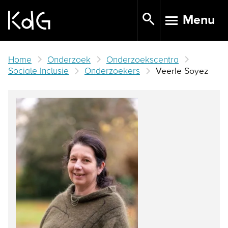
Skip
Menu
to
TOGGLE N
main
content
Home
Onderzoek
Onderzoekscentra
Sociale Inclusie
Onderzoekers
Veerle Soyez