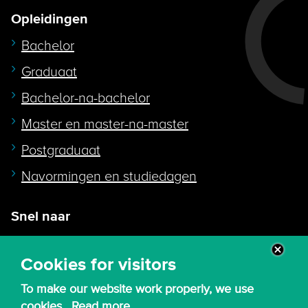
Opleidingen
Bachelor
Graduaat
Bachelor-na-bachelor
Master en master-na-master
Postgraduaat
Navormingen en studiedagen
Snel naar
Intranet
Cookies for visitors
Webmail
To make our website work properly, we use
Canvas
cookies.
Read more ...