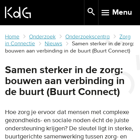
Skip
Menu
to
TOGGLE N
main
content
Home
Onderzoek
Onderzoekscentra
Zorg
in Connectie
Nieuws
Samen sterker in de zorg:
bouwen aan verbinding in de buurt (Buurt Connect)
Samen sterker in de zorg:
bouwen aan verbinding in
de buurt (Buurt Connect)
Hoe zorg je ervoor dat mensen met complexe
gezondheids- en sociale noden écht de juiste
ondersteuning krijgen? De sleutel ligt in sterke,
buurtgerichte samenwerking tussen zorg- en