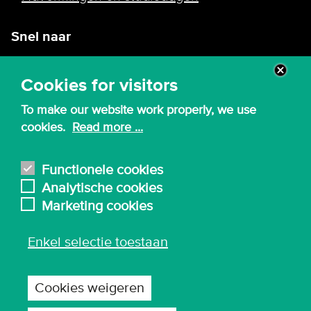
Snel naar
Intranet
Cookies for visitors
Webmail
To make our website work properly, we use
Canvas
cookies.
Read more ...
Lessenroosters
Bibliotheek
Functionele cookies
Analytische cookies
English
Marketing cookies
Enkel selectie toestaan
© 2026 - Karel de Grote Hogeschool
Algemene inkoopvoorwaarden
Cookies weigeren
Gebruiksvoorwaarden en privacy
Privacy-instellingen