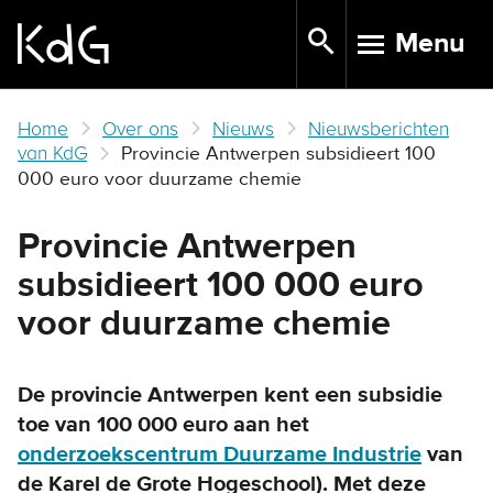
Skip
Menu
to
TOGGLE N
main
content
Home
Over ons
Nieuws
Nieuwsberichten
van KdG
Provincie Antwerpen subsidieert 100
000 euro voor duurzame chemie
Provincie Antwerpen
subsidieert 100 000 euro
voor duurzame chemie
De provincie Antwerpen kent een subsidie
toe van 100 000 euro aan het
onderzoekscentrum Duurzame Industrie
van
de Karel de Grote Hogeschool). Met deze