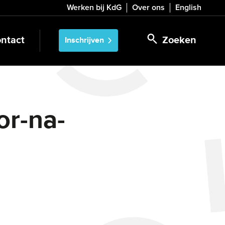
Werken bij KdG
Over ons
English
ntact
Zoeken
Inschrijven
or-na-