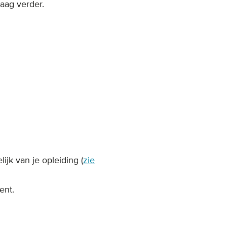
raag verder.
ijk van je opleiding (
zie
ent.