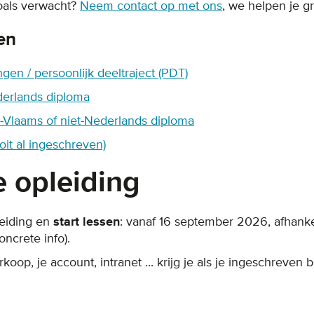
zoals verwacht?
Neem contact op met ons
, we helpen je g
en
ingen / persoonlijk deeltraject (PDT)
derlands diploma
t-Vlaams of niet-Nederlands diploma
oit al ingeschreven)
e opleiding
leiding en
start lessen
: vanaf 16 september 2026, afhankel
ncrete info).
oop, je account, intranet ... krijg je als je ingeschreven b