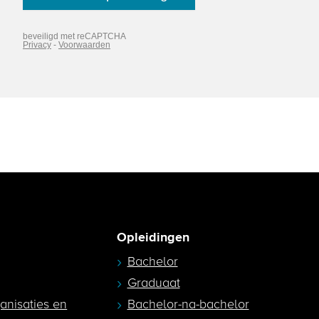
Opleidingen
Bachelor
Graduaat
ganisaties en
Bachelor-na-bachelor