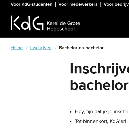
Skip
Voor KdG-studenten
Voor medewerkers
Voor bedrij
to
main
content
Home
Inschrijven
Bachelor-na-bachelor
Inschrij
bachelor
Hey, fijn dat je je inschrij
Tot binnenkort, KdG’er!