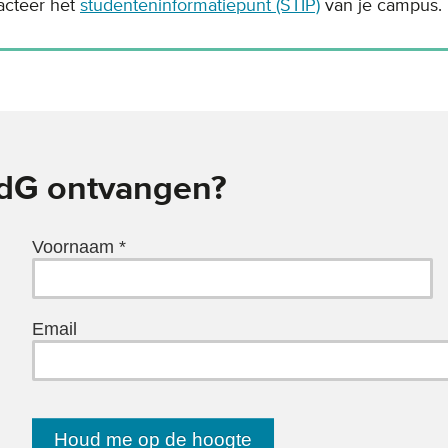
cteer het
studenteninformatiepunt (STIP)
van je campus.
KdG ontvangen?