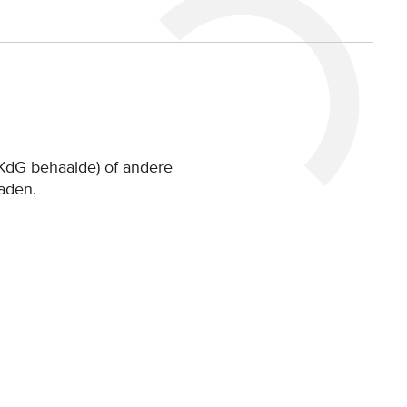
j KdG behaalde) of andere
aden.