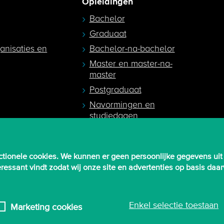
Opleidingen
Bachelor
Graduaat
ganisaties en
Bachelor-na-bachelor
Master en master-na-
master
Postgraduaat
Navormingen en
studiedagen
egeleiders
tionele cookies. We kunnen er geen persoonlijke gegevens uit
nteressant vindt zodat wij onze site en advertenties op basis d
Enkel selectie toestaan
Marketing cookies
ivacy-instellingen