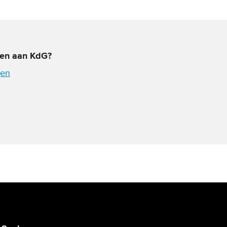
ren aan KdG?
gen