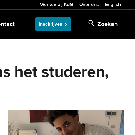
Werken bij KdG
Over ons
English
ntact
Zoeken
Inschrijven
ns het studeren,