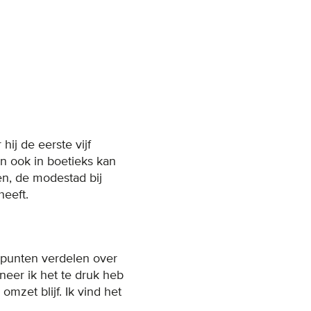
ij de eerste vijf
jn ook in boetieks kan
en, de modestad bij
heeft.
iepunten verdelen over
neer ik het te druk heb
omzet blijf. Ik vind het