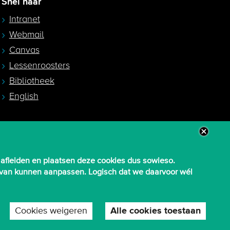
Snel naar
Intranet
Webmail
Canvas
Lessenroosters
Bibliotheek
English
 afleiden en plaatsen deze cookies dus sowieso.
aarvan kunnen aanpassen. Logisch dat we daarvoor wél
Cookies weigeren
Alle cookies toestaan
T