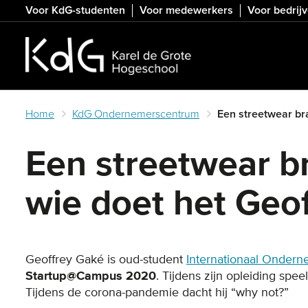
Skip
Voor KdG-studenten
Voor medewerkers
Voor bedrij
to
main
content
Home
KdG Ondernemerscentrum
Een streetwear bra
Een streetwear br
wie doet het Geof
Geoffrey Gaké is oud-student
Internationaal Onder
Startup@Campus 2020
. Tijdens zijn opleiding spee
Tijdens de corona-pandemie dacht hij “why not?”