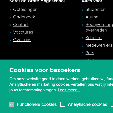
Karel de Grote Hogeschool
Alles voor
Opleidingen
Studenten
Onderzoek
Alumni
Contact
Bedrijven, or
overheden
Vacatures
Scholen
Over ons
Medewerkers
Pers
Ouders en
studiekeuzeb
Cookies voor bezoekers
Om onze website goed te doen werken, gebruiken wij func
Analytische en marketing cookies vertellen ons wat jij i
jouw toestemming vragen.
Lees meer ...
© 2026 - Karel de Grote Hogeschool
Functionele cookies
Analytische cookies
Algemene inkoopvoorwaarden
Gebruiksvoorwaarden en privacy
Pr