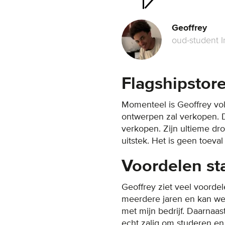
Geoffrey
oud-student 
Flagshipstor
Momenteel is Geoffrey vol
ontwerpen zal verkopen. Da
verkopen. Zijn ultieme dr
uitstek. Het is geen toeval
Voordelen st
Geoffrey ziet veel voordel
meerdere jaren en kan wet
met mijn bedrijf. Daarnaast
echt zalig om studeren e