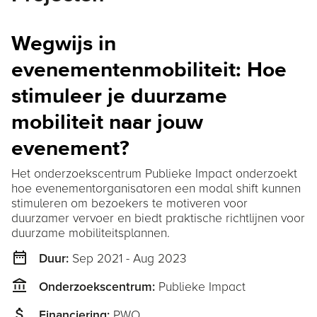
Wegwijs in
evenementenmobiliteit: Hoe
stimuleer je duurzame
mobiliteit naar jouw
evenement?
Het onderzoekscentrum Publieke Impact onderzoekt
hoe evenementorganisatoren een modal shift kunnen
stimuleren om bezoekers te motiveren voor
duurzamer vervoer en biedt praktische richtlijnen voor
duurzame mobiliteitsplannen.
date_range
Sep 2021 - Aug 2023
Duur:
account_balance
Publieke Impact
Onderzoekscentrum:
attach_money
PWO
Financiering: