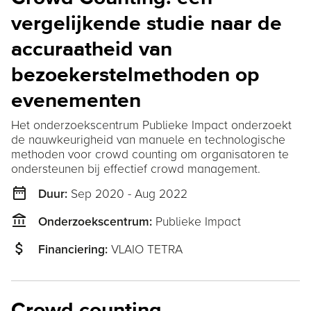
vergelijkende studie naar de
accuraatheid van
bezoekerstelmethoden op
evenementen
Het onderzoekscentrum Publieke Impact onderzoekt
de nauwkeurigheid van manuele en technologische
methoden voor crowd counting om organisatoren te
ondersteunen bij effectief crowd management.
date_range
Sep 2020 - Aug 2022
Duur:
account_balance
Publieke Impact
Onderzoekscentrum:
attach_money
VLAIO TETRA
Financiering:
Crowd counting