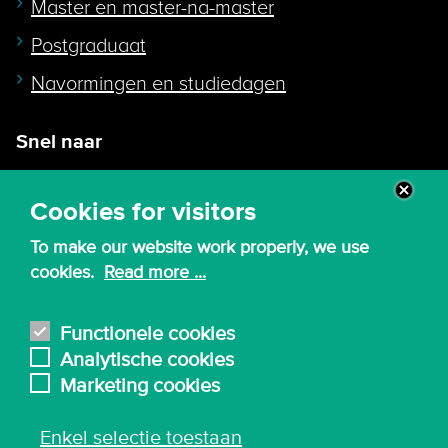
Master en master-na-master
Postgraduaat
Navormingen en studiedagen
Snel naar
Intranet
Cookies for visitors
Webmail
To make our website work properly, we use
Canvas
cookies.
Read more ...
Lessenroosters
Bibliotheek
Functionele cookies
Analytische cookies
English
Marketing cookies
Enkel selectie toestaan