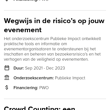
Wegwijs in de risico’s op jouw
evenement
Het onderzoekscentrum Publieke Impact ontwikkelt
praktische tools en informatie om
evenementorganisatoren te ondersteunen bij het
inschatten en beheren van bezoekersrisico’s en het
verhogen van de veiligheid op evenementen.
date_range
Sep 2021 - Dec 2023
Duur:
account_balance
Publieke Impact
Onderzoekscentrum:
attach_money
PWO
Financiering:
Crowd Counting: een