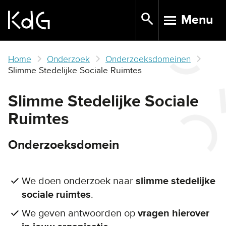
Skip
Menu
to
TOGGLE N
main
content
Home
Onderzoek
Onderzoeksdomeinen
Slimme Stedelijke Sociale Ruimtes
Slimme Stedelijke Sociale
Ruimtes
Onderzoeksdomein
We doen onderzoek naar
slimme stedelijke
sociale ruimtes
.
We geven antwoorden op
vragen hierover