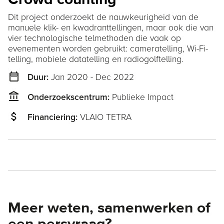
Dit project onderzoekt de nauwkeurigheid van de
manuele klik- en kwadranttellingen, maar ook die van
vier technologische telmethoden die vaak op
evenementen worden gebruikt: cameratelling, Wi-Fi-
telling, mobiele datatelling en radiogolftelling.
date_range
Jan 2020 - Dec 2022
Duur:
account_balance
Publieke Impact
Onderzoekscentrum:
attach_money
VLAIO TETRA
Financiering:
Meer weten, samenwerken of