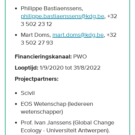
Philippe Bastiaenssens,
philippe.bastiaenssens@kdg.be
, +32
3 502 23 12
Mart Doms,
mart.doms@kdg.be
, +32
3 502 27 93
Financieringskanaal:
PWO
Looptijd:
1/9/2020 tot 31/8/2022
Projectpartners:
Scivil
EOS Wetenschap (Iedereen
wetenschapper)
Prof. Ivan Janssens (Global Change
Ecology - Universiteit Antwerpen).