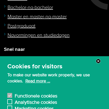
Bachelor-na-bachelor
Master en master-na-master
Postgraduaat
Navormingen en studiedagen
Snel naar
Intranet
Cookies for visitors
Webmail
To make our website work properly, we use
Canvas
cookies.
Read more ...
Lessenroosters
Bibliotheek
Functionele cookies
Analytische cookies
English
Marketing cookies