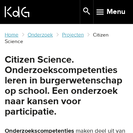
Skip
Menu
to
TOGGLE N
main
content
Home
Onderzoek
Projecten
Citizen
Science
Citizen Science.
Onderzoekscompetenties
leren in burgerwetenschap
op school. Een onderzoek
naar kansen voor
participatie.
Onderzoekscompetenties
maken deel uit van