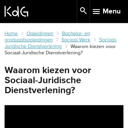
Skip
Menu
to
TOGGLE N
main
content
Home
Opleidingen
Bachelor- en
graduaatsopleidingen
Sociaal Werk
Sociaal-
Juridische Dienstverlening
Waarom kiezen voor
Sociaal-Juridische Dienstverlening?
Waarom kiezen voor
Sociaal-Juridische
Dienstverlening?
Remote video URL