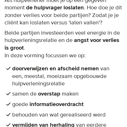
Als hulpverlener moet je op een gegeven
moment
de hulpvrager loslaten
. Hoe doe je dit
zonder verlies voor beide partijen? Zodat je je
cliënt kan loslaten versus 'laten vallen'?
Beide partijen investeerden veel energie in de
hulpverleningsrelatie en de
angst voor verlies
is groot
.
In deze vorming focussen we op:
doorverwijzen en afscheid nemen
van
een, meestal, moeizaam opgebouwde
hulpverleningsrelatie
samen de
overstap
maken
goede
informatieoverdracht
behouden van wat gerealiseerd werd
vermijden van herhaling
van eerdere