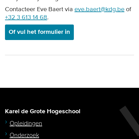
Contacteer Eve Baert via
eve.baert@kdg.be
of
+32 3 613 14 68
.
Of vul het formulier in
Karel de Grote Hogeschool
Opleidingen
Onderzoek