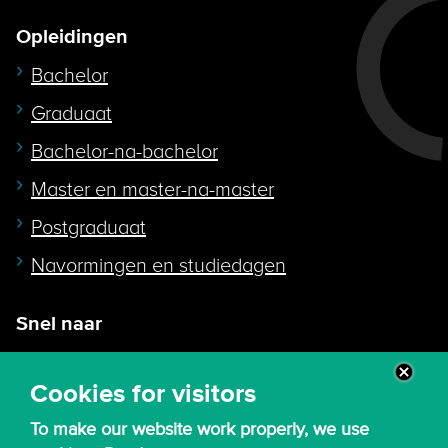
Opleidingen
Bachelor
Graduaat
Bachelor-na-bachelor
Master en master-na-master
Postgraduaat
Navormingen en studiedagen
Snel naar
Intranet
Cookies for visitors
Webmail
To make our website work properly, we use
Canvas