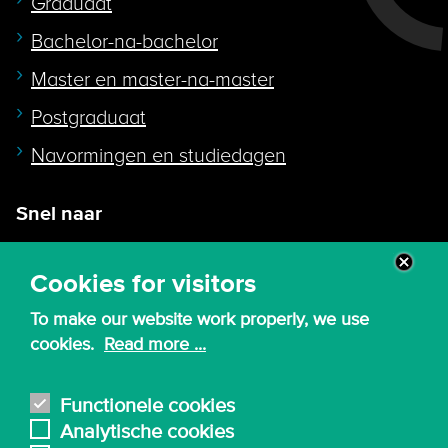
Graduaat
Bachelor-na-bachelor
Master en master-na-master
Postgraduaat
Navormingen en studiedagen
Snel naar
Intranet
Cookies for visitors
Webmail
To make our website work properly, we use
Canvas
cookies.
Read more ...
Lessenroosters
Bibliotheek
Functionele cookies
Analytische cookies
English