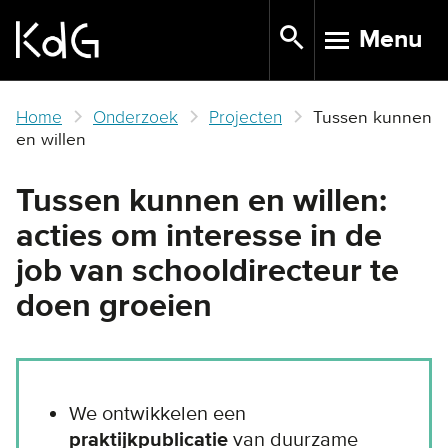
Skip
Menu
to
TOGGLE N
main
content
Home
Onderzoek
Projecten
Tussen kunnen
en willen
Tussen kunnen en willen:
acties om interesse in de
job van schooldirecteur te
doen groeien
We ontwikkelen een
praktijkpublicatie
van duurzame