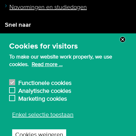
Navormingen en studiedagen
Snel naar
Intranet
Cookies for visitors
Webmail
To make our website work properly, we use
Canvas
cookies.
Read more ...
Lessenroosters
Bibliotheek
Functionele cookies
Analytische cookies
English
Marketing cookies
Enkel selectie toestaan
© 2026 - Karel de Grote Hogeschool
Algemene inkoopvoorwaarden
Cookies weigeren