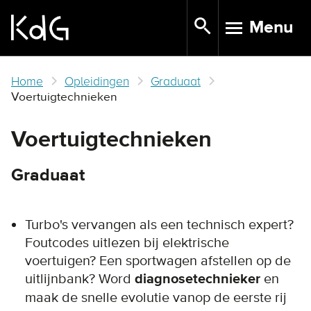
Skip
Menu
to
TOGGLE N
main
content
Home
Opleidingen
Graduaat
Voertuigtechnieken
Voertuigtechnieken
Graduaat
Turbo's vervangen als een technisch expert?
Foutcodes uitlezen bij elektrische
voertuigen? Een sportwagen afstellen op de
uitlijnbank? Word
diagnosetechnieker
en
maak de snelle evolutie vanop de eerste rij