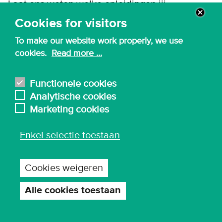
Laat ons weten welke opleidingen jij
interessant vindt, dan sturen we je de juiste
Cookies for visitors
informatie op.
Ik kies mijn favoriete opleidingen
To make our website work properly, we use
...
cookies.
Read more ...
Functionele cookies
Analytische cookies
Chat met een student
Marketing cookies
Nog niet beschikbaar
Enkel selectie toestaan
Cookies weigeren
Alle cookies toestaan
Toestemming
intrekken
Contacteer de opleiding