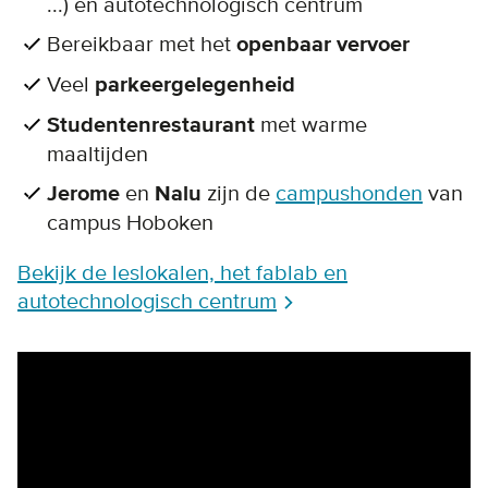
...) en autotechnologisch centrum
Bereikbaar met het
openbaar vervoer
Veel
parkeergelegenheid
Studentenrestaurant
met warme
maaltijden
Jerome
en
Nalu
zijn de
campushonden
van
campus Hoboken
Bekijk de leslokalen, het fablab en
autotechnologisch centrum
Remote video URL