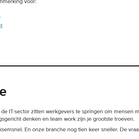
anmerking voor:
f
t
ie
 de IT-sector zitten werkgevers te springen om mensen me
ingsgericht denken en team work zijn je grootste troeven.
ksemsnel. En onze branche nog tien keer sneller. De vraag