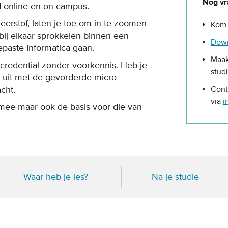
Nog vr
d online en on-campus.
erstof, laten je toe om in te zoomen
Kom 
bij elkaar sprokkelen binnen een
Dow
epaste Informatica gaan.
Maa
-credential zonder voorkennis. Heb je
stud
is uit met de gevorderde micro-
Cont
cht.
via
i
 mee maar ook de basis voor die van
Waar heb je les?
Na je studie