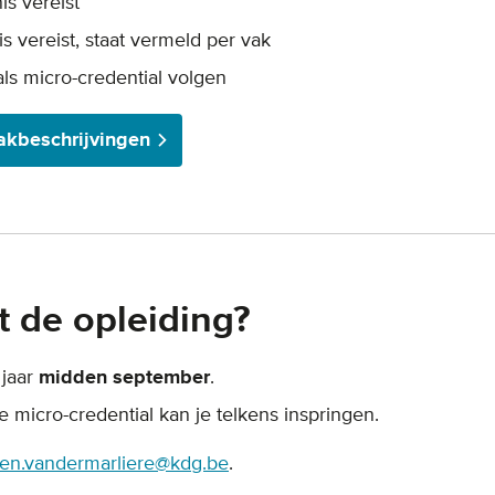
is vereist
s vereist, staat vermeld per vak
als micro-credential volgen
vakbeschrijvingen
t de opleiding?
 jaar
midden september
.
ke micro-credential kan je telkens inspringen.
ien.vandermarliere@kdg.be
.