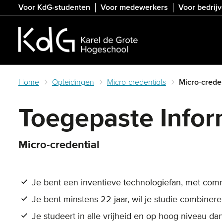
Skip
Voor KdG-studenten
Voor medewerkers
Voor bedrij
to
main
content
Home
Opleidingen
Micro-credentials
Micro-crede
Toegepaste Infor
Micro-credential
Je bent een inventieve technologiefan, met commu
Je bent minstens 22 jaar, wil je studie combiner
Je studeert in alle vrijheid en op hoog niveau da