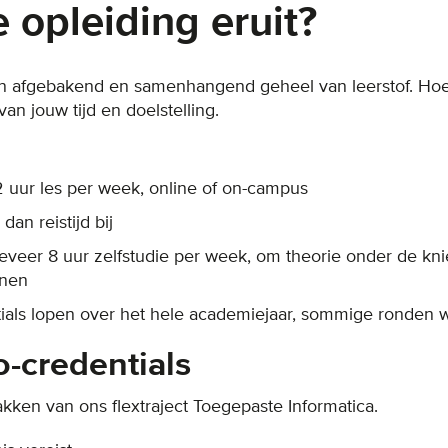
 opleiding eruit?
en afgebakend en samenhangend geheel van leerstof. Hoev
an jouw tijd en doelstelling.
 2 uur les per week, online of on-campus
dan reistijd bij
geveer 8 uur zelfstudie per week, om theorie onder de kni
enen
als lopen over het hele academiejaar, sommige ronden w
-credentials
vakken van ons flextraject Toegepaste Informatica.