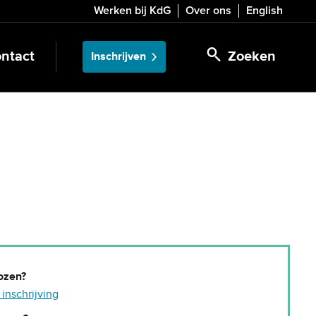
Werken bij KdG
Over ons
English
ntact
Zoeken
Inschrijven
ozen?
e inschrijving