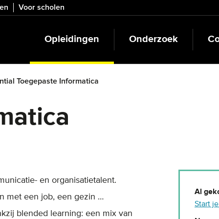
ven
Voor scholen
Opleidingen
Onderzoek
Co
ntial Toegepaste Informatica
matica
nicatie- en organisatietalent.
Al gek
en met een job, een gezin …
Start j
nkzij blended learning: een mix van