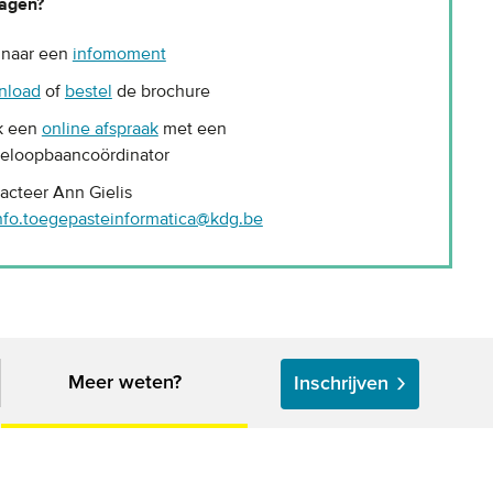
agen?
naar een
infomoment
nload
of
bestel
de brochure
k een
online afspraak
met een
ieloopbaancoördinator
acteer Ann Gielis
nfo.toegepasteinformatica@kdg.be
Meer weten?
Inschrijven