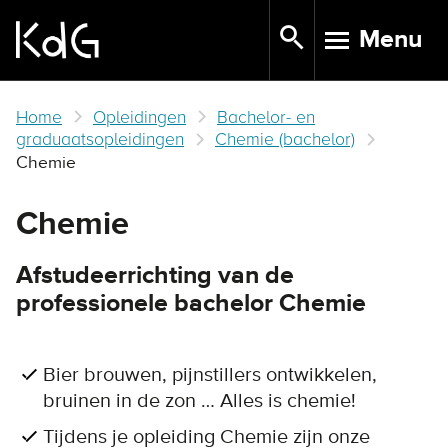
Skip
Menu
to
TOGGLE N
main
content
Home
Opleidingen
Bachelor- en
graduaatsopleidingen
Chemie (bachelor)
Chemie
Chemie
Afstudeerrichting van de
professionele bachelor Chemie
Bier brouwen, pijnstillers ontwikkelen,
bruinen in de zon … Alles is chemie!
Tijdens je opleiding Chemie zijn onze