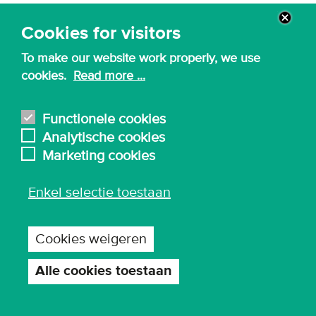
Cookies for visitors
Alle infodagen, locaties en tijdstippen
To make our website work properly, we use
cookies.
Read more ...
Schrijf je in en ontvang een reminder
Functionele cookies
Analytische cookies
Marketing cookies
Enkel selectie toestaan
Cookies weigeren
Alle cookies toestaan
Toestemming
intrekken