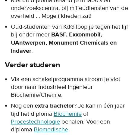
Met dit diploma beland je in labo’s en
onderzoekscentra, bij milieudiensten van de
overheid … Mogelijkheden zat!
Oud-studenten van KdG loop je tegen het lijf
bij onder meer
BASF, Exxonmobil,
UAntwerpen, Monument Chemicals en
Indaver
.
Verder studeren
Via een schakelprogramma stroom je vlot
door naar Industrieel Ingenieur
Biochemie/Chemie.
Nog een
extra bachelor
? Je kan in één jaar
tijd het diploma
Biochemie
of
Procestechnologie
behalen. Voor een
diploma
Biomedische