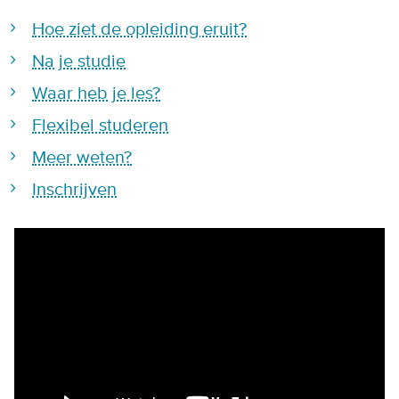
Hoe ziet de opleiding eruit?
Na je studie
Waar heb je les?
Flexibel studeren
Meer weten?
Inschrijven
Remote video URL