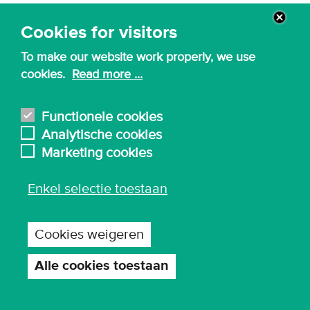
Cookies for visitors
Schrijf je in op onze nieuwsbrief
To make our website work properly, we use
Laat ons weten welke opleidingen jij
cookies.
Read more ...
interessant vindt, dan sturen we je de juiste
informatie op.
Ik kies mijn favoriete opleidingen
Functionele cookies
...
Analytische cookies
Marketing cookies
Enkel selectie toestaan
Chat met een student
Cookies weigeren
Alle cookies toestaan
Toestemming
intrekken