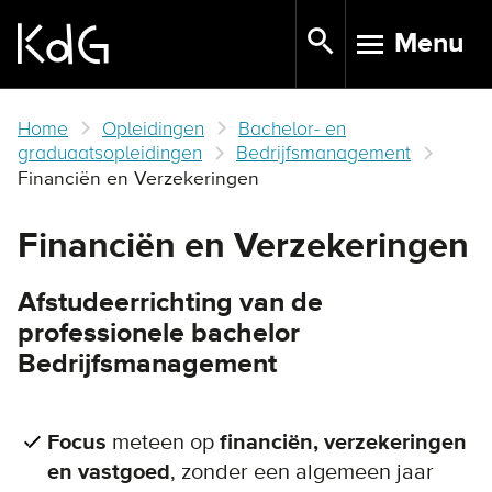
Skip
Menu
to
TOGGLE N
main
content
Home
Opleidingen
Bachelor- en
graduaatsopleidingen
Bedrijfsmanagement
Financiën en Verzekeringen
Financiën en Verzekeringen
Afstudeerrichting van de
professionele bachelor
Bedrijfsmanagement
Focus
meteen op
financiën, verzekeringen
en vastgoed
, zonder een algemeen jaar