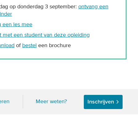
odag op donderdag 3 september:
ontvang een
inder
g een les mee
t met een student van deze opleiding
nload
of
bestel
een brochure
eren
Meer weten?
Inschrijven