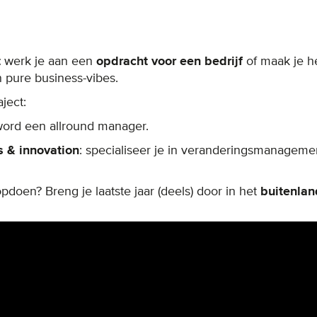
t
werk je aan een
opdracht voor een bedrijf
of maak je h
n pure business-vibes.
ject:
word een allround manager.
s & innovation
: specialiseer je in veranderingsmanageme
opdoen? Breng je laatste jaar (deels) door in het
buitenlan