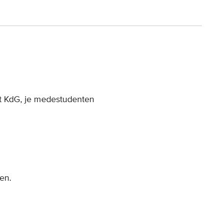
t KdG, je medestudenten
en.