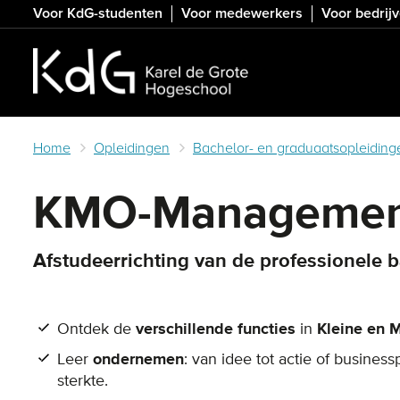
Skip
Voor KdG-studenten
Voor medewerkers
Voor bedrij
to
main
content
Home
Opleidingen
Bachelor- en graduaatsopleiding
KMO-Manageme
Afstudeerrichting van de professionele
Ontdek de
verschillende functies
in
Kleine en 
Leer
ondernemen
: van idee tot actie of business
sterkte.