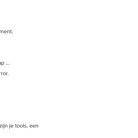
ment.
ap …
ror.
jn je tools, een