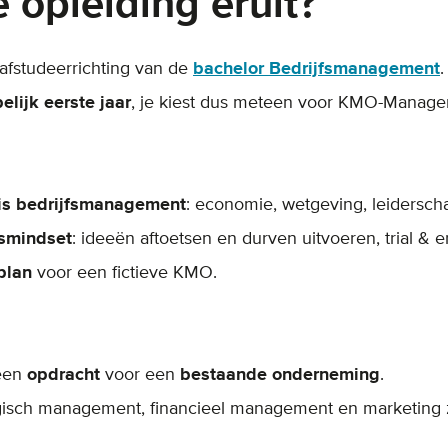
 opleiding eruit?
fstudeerrichting van de
bachelor Bedrijfsmanagement
.
ijk eerste jaar
, je kiest dus meteen voor KMO-Manage
is bedrijfsmanagement
: economie, wetgeving, leidersch
smindset
: ideeën aftoetsen en durven uitvoeren, trial & er
plan
voor een fictieve KMO.
een
opdracht
voor een
bestaande onderneming
.
gisch management, financieel management en marketing zi