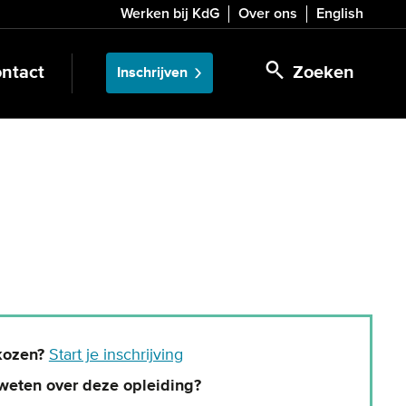
Werken bij KdG
Over ons
English
ntact
Zoeken
Inschrijven
kozen?
Start je inschrijving
weten over deze opleiding?