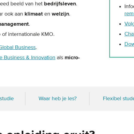
breed beeld van het
bedrijfsleven
.
Inf
rem
r ook aan
klimaat
en
welzijn
.
Vol
anagement
.
Cha
e of internationale KMO.
Dow
Global Business
.
e Business & Innovation
als
micro-
studie
Waar heb je les?
Flexibel stud