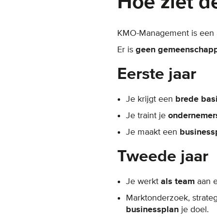
Hoe ziet de
KMO-Management is een a
Er is
geen gemeenschappel
Eerste jaar
Je krijgt een
brede bas
Je traint je
ondernemer
Je maakt een
business
Tweede jaar
Je werkt
als team
aan 
Marktonderzoek, strate
businessplan
je doel.