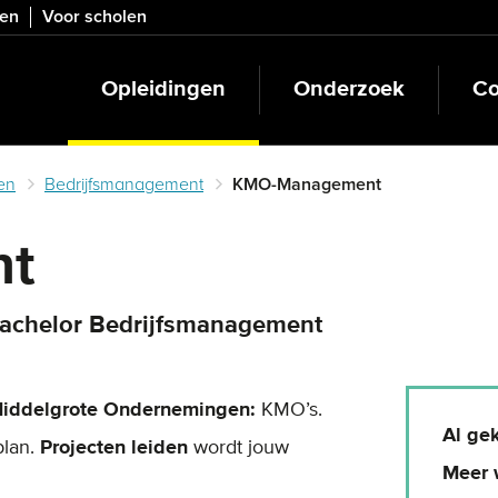
ven
Voor scholen
Opleidingen
Onderzoek
Co
en
Bedrijfsmanagement
KMO-Management
nt
 bachelor Bedrijfsmanagement
Middelgrote Ondernemingen:
KMO’s.
Al ge
plan.
Projecten
leiden
wordt jouw
Meer 