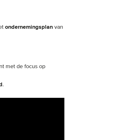
et
ondernemingsplan
van
nt met de focus op
d
.