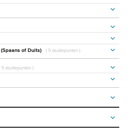
 (Spaans of Duits)
(
5 studiepunten
)
(
5 studiepunten
)