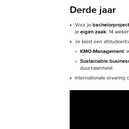
Derde jaar
Voor je
bachelorprojec
je
eigen zaak
: 14 weke
Je kiest een afstudeertra
KMO-Management
: 
Sustainable busines
duurzaamheid.
Internationale ervaring 
Remote video URL