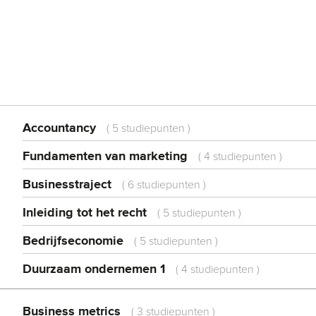
Accountancy
(
5 studiepunten
)
Fundamenten van marketing
(
4 studiepunten
)
Businesstraject
(
6 studiepunten
)
Inleiding tot het recht
(
5 studiepunten
)
Bedrijfseconomie
(
5 studiepunten
)
Duurzaam ondernemen 1
(
4 studiepunten
)
Business metrics
(
3 studiepunten
)