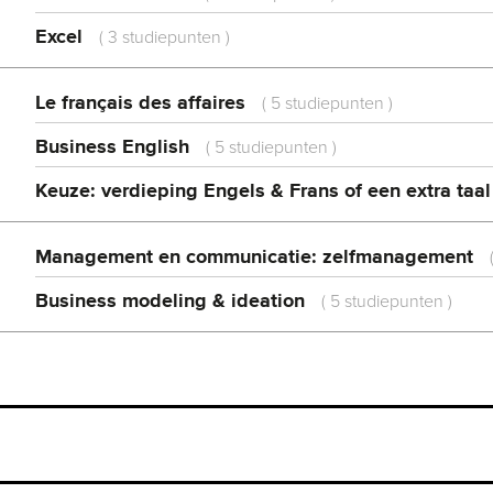
Excel
(
3 studiepunten
)
Le français des affaires
(
5 studiepunten
)
Business English
(
5 studiepunten
)
Keuze: verdieping Engels & Frans of een extra taal
Management en communicatie: zelfmanagement
Business modeling & ideation
(
5 studiepunten
)