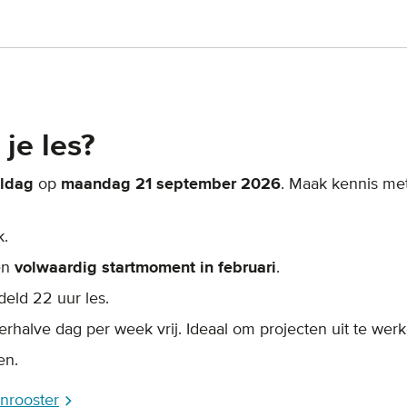
je les?
ldag
op
maandag 21 september 2026
. Maak kennis me
k.
en
volwaardig startmoment in februari
.
eld 22 uur les.
erhalve dag per week vrij. Ideaal om projecten uit te werk
en.
nrooster