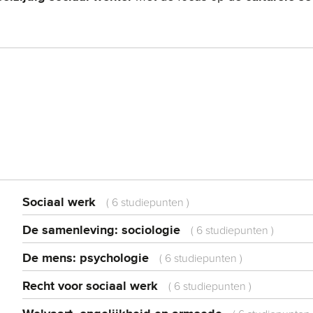
Sociaal werk
(
6 studiepunten
)
De samenleving: sociologie
(
6 studiepunten
)
De mens: psychologie
(
6 studiepunten
)
Recht voor sociaal werk
(
6 studiepunten
)