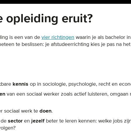
 opleiding eruit?
ling is een van de
vier richtingen
waarin je als bachelor i
eteen te beslissen: je afstudeerrichting kies je pas na het
ikbare
kennis
op in sociologie, psychologie, recht en eco
den
van een sociaal werker zoals actief luisteren, omgaa
r sociaal werk
te
doen
.
m de
sector
en
jezelf
beter te leren kennen: welke jobs zij
 volgen?