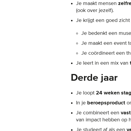
Je maakt mensen
zelf
(ook over jezelf).
Je krijgt een goed zich
Je bedenkt een muse
Je maakt een event t
Je coördineert een th
Je leert in een mix van
Derde jaar
Je loopt
24 weken sta
In je
beroepsproduct
o
Je combineert een
vas
van impact hebben op he
Je studeert af als een
v