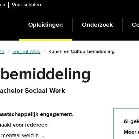
ven
Voor scholen
Opleidingen
Onderzoek
Co
en
Sociaal Werk
Kunst- en Cultuurbemiddeling
rbemiddeling
bachelor Sociaal Werk
aatschappelijk engagement
.
Al ge
maakt
voor iedereen
.
Meer 
, mentaal welzijn ...