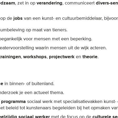
redzaam
, zet in op
verandering
, communiceert
divers-sen
t op de
jobs
van een kunst- en cultuurbemiddelaar, bijvoo
umbeleving op maat van tieners.
oegankelijk voor mensen met een beperking.
eatervoorstelling waarin mensen uit de wijk acteren.
trainingen
,
workshops
,
projectwerk
en
theorie
.
ge
in binnen- of buitenland.
nderzoek je een actueel thema.
t programma
sociaal werk met specialisatievakken kunst-
t beleid tot kunstenaars begeleiden bij het opmaken van
eelzijdig sociaal werker
met de focus op de
culturele se