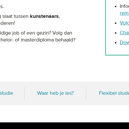
Inf
s.
rem
 slaat tussen
kunstenaars
,
Vol
nderen!
Cha
dige job of een gezin? Volg dan
helor- of masterdiploma behaald?
Dow
studie
Waar heb je les?
Flexibel stud