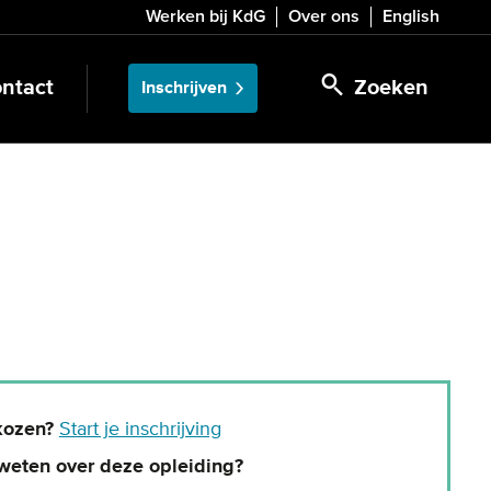
Werken bij KdG
Over ons
English
ntact
Zoeken
Inschrijven
kozen?
Start je inschrijving
weten over deze opleiding?