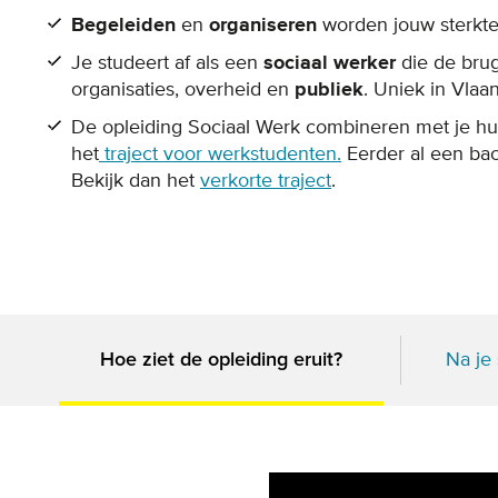
Begeleiden
en
organiseren
worden jouw sterkte
Je studeert af als een
sociaal werker
die de brug
organisaties, overheid en
publiek
. Uniek in Vlaa
De opleiding Sociaal Werk combineren met je hui
het
traject voor werkstudenten.
Eerder al een bac
Bekijk dan het
verkorte traject
.
Na je 
Hoe ziet de opleiding eruit?
Remote video URL