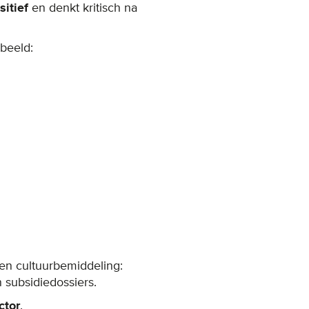
sitief
en denkt kritisch na
rbeeld:
 en cultuurbemiddeling:
 subsidiedossiers.
ctor
.