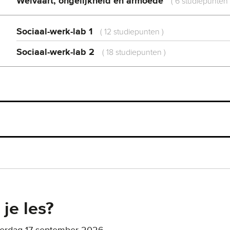
Welvaart, ongelijkheid en armoede
(
6 studiepunten
Sociaal-werk-lab 1
(
12 studiepunten
)
Sociaal-werk-lab 2
(
18 studiepunten
)
je les?