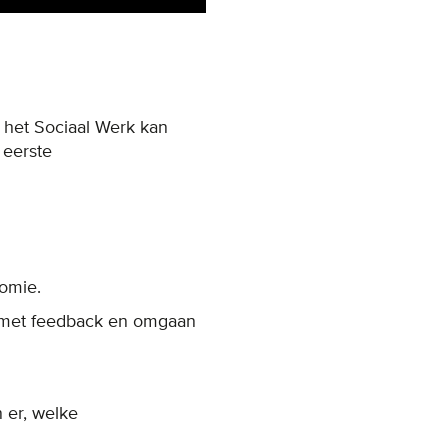
n het Sociaal Werk kan
 eerste
nomie.
n met feedback en omgaan
n er, welke