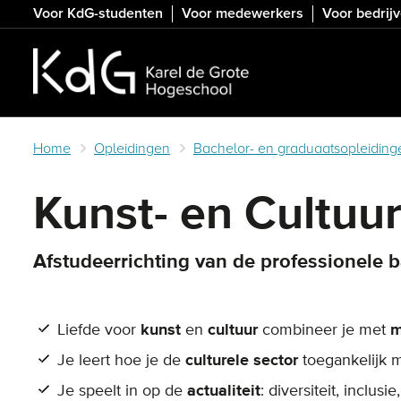
Skip
Voor KdG-studenten
Voor medewerkers
Voor bedrij
to
main
content
Home
Opleidingen
Bachelor- en graduaatsopleiding
Kunst- en Cultuu
Afstudeerrichting van de professionele 
Liefde voor
kunst
en
cultuur
combineer je met
m
Je leert hoe je de
culturele sector
toegankelijk 
Je speelt in op de
actualiteit
: diversiteit, inclusie