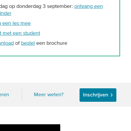
odag op donderdag 3 september:
ontvang een
inder
g een les mee
t met een student
nload
of
bestel
een brochure
eren
Meer weten?
Inschrijven