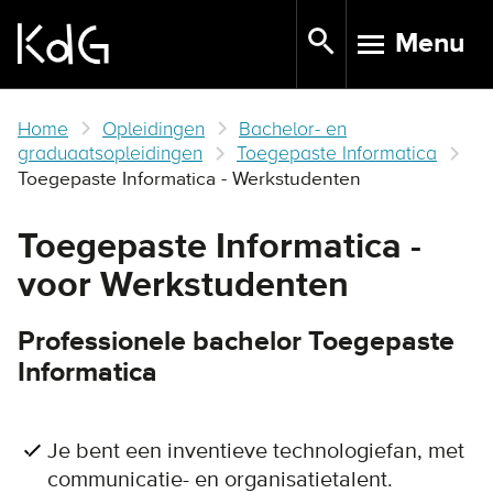
Skip
Menu
to
TOGGLE N
main
content
Home
Opleidingen
Bachelor- en
graduaatsopleidingen
Toegepaste Informatica
Toegepaste Informatica - Werkstudenten
Toegepaste Informatica -
voor Werkstudenten
Professionele bachelor Toegepaste
Informatica
Je bent een inventieve technologiefan, met
communicatie- en organisatietalent.