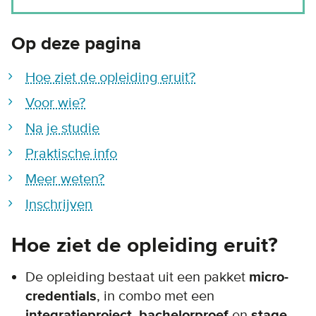
Op deze pagina
Hoe ziet de opleiding eruit?
Voor wie?
Na je studie
Praktische info
Meer weten?
Inschrijven
Hoe ziet de opleiding eruit?
De opleiding bestaat uit een pakket
micro-
credentials
, in combo met een
integratieproject
,
bachelorproef
en
stage
.