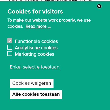
heb je nu alle troeven in handen om je
loopbaan een nieuwe schwung te geven.
Cookies for visitors
To make our website work properly, we use
cookies.
Read more ...
Flexfact:
Toegepaste Informatica Flex
maakt het verschil: na afloop van het
Functionele cookies
traject werkte dubbel zoveel
Analytische cookies
deelnemers in een technische rol als
Marketing cookies
voordien.
Enkel selectie toestaan
Praktische info
Cookies weigeren
Vrijstellingen
Alle cookies toestaan
Toestemming
intrekken
Je hebt recht op vrijstellingen als je Eerder