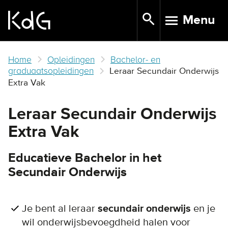
Skip
Menu
to
TOGGLE N
main
content
Home
Opleidingen
Bachelor- en
graduaatsopleidingen
Leraar Secundair Onderwijs
Extra Vak
Leraar Secundair Onderwijs
Extra Vak
Educatieve Bachelor in het
Secundair Onderwijs
Je bent al leraar
secundair onderwijs
en je
wil onderwijsbevoegdheid halen voor