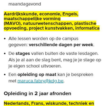
maandagavond
Aardrijkskunde, economie, Engels,
maatschappelijke vorming
(MAVO), natuurwetenschappen, plastische
opvoeding, project kunstvakken, informatica
Alle lessen worden op de campus
gegeven:
verschillende dagen per week
.
De
stages
vallen buiten de vaste lesdagen.
Als je al aan de slag bent, mag je je stage op
je eigen school uitvoeren.
Een
opleiding op maat
kan je bespreken
met
maruca.fabry@kdg.be
.
Opleiding in 2 jaar afronden
Nederlands, Frans, wiskunde, techniek en