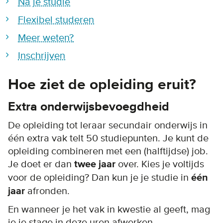
Na je studie
Flexibel studeren
Meer weten?
Inschrijven
Hoe ziet de opleiding eruit?
Extra onderwijsbevoegdheid
De opleiding tot leraar secundair onderwijs in
één extra vak telt 50 studiepunten. Je kunt de
opleiding combineren met een (halftijdse) job.
Je doet er dan
twee jaar
over. Kies je voltijds
voor de opleiding? Dan kun je je studie in
één
jaar
afronden.
En wanneer je het vak in kwestie al geeft, mag
je je stage in deze uren afwerken.