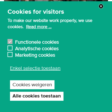
Cookies for visitors
To make our website work properly, we use
cookies.
Read more ...
Functionele cookies
Opleidingen voor
Analytische cookies
Marketing cookies
professionals
Enkel selectie toestaan
KdG Academy daagt je uit om de beste versie
van jezelf te worden:
Cookies weigeren
Blijf up-to-date over ontwikkelingen in je
vakgebied.
Alle cookies toestaan
Toestemming
Specialiseer je door je huidige skillset aan te
intrekken
scherpen.