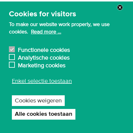
Schrijf je in en ontvang een reminder
Cookies for visitors
To make our website work properly, we use
cookies.
Read more ...
Functionele cookies
Analytische cookies
Marketing cookies
Enkel selectie toestaan
Cookies weigeren
Alle cookies toestaan
Toestemming
intrekken