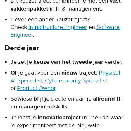
Dit keuzetraject combineer je met een
vast
vakkenpakket
in IT & management.
Liever een ander keuzetraject?
Check
Infrastructure Engineer
en
Software
Engineer
.
Derde jaar
Je zet je
keuze van het tweede jaar
verder.
Of
je gaat voor een
nieuw traject
:
Physical
AI Specialist
,
Cybersecurity Specialist
of
Product Owner
.
Sowieso blijf je sleutelen aan je
allround IT-
en managementskills.
Je kiest je
innovatieproject
in The Lab waar
je experimenteert met de nieuwste