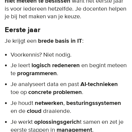
niet meteen te beslissen
want het eerste jaar
is voor iedereen hetzelfde. Je docenten helpen
je bij het maken van je keuze.
Eerste jaar
Je krijgt een
brede basis in IT
:
Voorkennis? Niet nodig.
Je leert
logisch redeneren
en begint meteen
te
programmeren
.
Je analyseert data en past
AI-technieken
toe op
concrete problemen
.
Je houdt
netwerken
,
besturingssystemen
en de
cloud
draaiende.
Je werkt
oplossingsgerich
t samen en zet je
eerste stappen in
management
.