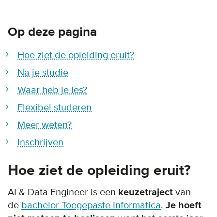
Op deze pagina
Hoe ziet de opleiding eruit?
Na je studie
Waar heb je les?
Flexibel studeren
Meer weten?
Inschrijven
Hoe ziet de opleiding eruit?
AI & Data Engineer is een
keuzetraject
van
de
bachelor Toegepaste Informatica
.
Je hoeft