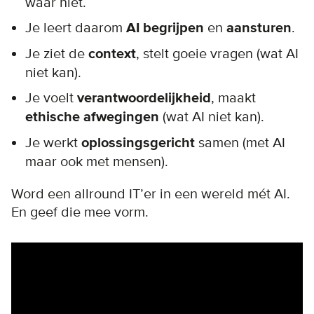
waar niet.
Je leert daarom
AI begrijpen
en
aansturen
.
Je ziet
de
context
, stelt goeie vragen (wat AI
niet kan).
Je voelt
verantwoordelijkheid
, maakt
ethische afwegingen
(wat AI niet kan).
Je werkt
oplossingsgericht
samen (met AI
maar ook met mensen).
Word een allround IT
’
er in een wereld mét AI.
En geef die mee vorm.
Remote video URL