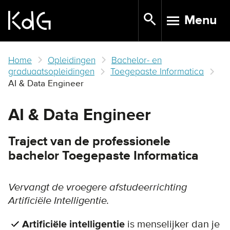
Skip
Menu
to
TOGGLE N
main
content
Home
Opleidingen
Bachelor- en
graduaatsopleidingen
Toegepaste Informatica
AI & Data Engineer
AI & Data Engineer
Traject van de professionele
bachelor Toegepaste Informatica
Vervangt de vroegere afstudeerrichting
Artificiële Intelligentie.
Artificiële intelligentie
is menselijker dan je