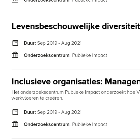
Levensbeschouwelijke diversitei
date_range
Sep 2019 - Aug 2021
Duur:
account_balance
Publieke Impact
Onderzoekscentrum:
Inclusieve organisaties: Managen
Het onderzoekscentrum Publieke Impact onderzoekt hoe Vla
werkvloeren te creëren.
date_range
Sep 2019 - Aug 2021
Duur:
account_balance
Publieke Impact
Onderzoekscentrum: