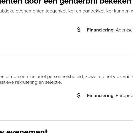
enten door een genderbril bekeken
ublieke evenementen toegankelijker en aantrekkelijker kunnen
attach_money
Agentsc
Financiering:
or aan een inclusief personeelsbeleid, zowel op het vlak van stru
tieve rekrutering en selectie.
attach_money
Europee
Financiering:
uw evenement