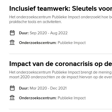
Inclusief teamwerk: Sleutels voor
Het onderzoekscentrum Publieke Impact onderzoekt hoe be
praktische tools en activiteiten.
date_range
Sep 2020 - Aug 2022
Duur:
account_balance
Publieke Impact
Onderzoekscentrum:
Impact van de coronacrisis op d
Het onderzoekscentrum Publieke Impact brengt de mening e
maart 2020 onderzochten ze de impact hiervan op de even
date_range
Mar 2020 - Dec 2021
Duur:
account_balance
Publieke Impact
Onderzoekscentrum: