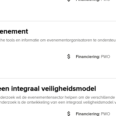
evenement
he tools en informatie om evenementorganisatoren te ondersteun
attach_money
PWO
Financiering:
en integraal veiligheidsmodel
erzoek wil de evenementensector helpen om de verschillende ve
onderzoek is de ontwikkeling van een integraal veiligheidsmode
attach_money
PWO
Financiering: