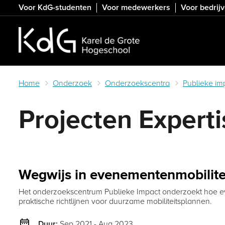
Skip
Voor KdG-studenten
Voor medewerkers
Voor bedrij
to
main
content
Home
Onderzoek
Onderzoekscentra
Publieke im
Projecten Expert
Wegwijs in evenementenmobilitei
Het onderzoekscentrum Publieke Impact onderzoekt hoe ev
praktische richtlijnen voor duurzame mobiliteitsplannen.
date_range
Sep 2021 - Aug 2023
Duur: