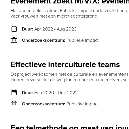
Evenement zoekt M/V/X: evenem
Het onderzoekscentrum Publieke Impact onderzoekt hoe p
voor vrouwen met een migratieachtergrond.
date_range
Apr 2022 - Aug 2023
Duur:
account_balance
Publieke Impact
Onderzoekscentrum:
Effectieve interculturele teams
Dit project werkt samen met de culturele en evenementensect
binnen deze sector de weg tonen naar een meer divers-sensi
date_range
Feb 2020 - Dec 2022
Duur:
account_balance
Publieke Impact
Onderzoekscentrum:
Een telmethode op maat van jo