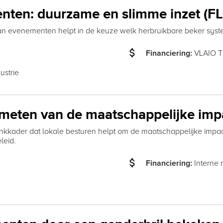
nten: duurzame en slimme inzet (F
 van evenementen helpt in de keuze welk herbruikbare beker syst
attach_money
VLAIO 
Financiering:
ustrie
 meten van de maatschappelijke imp
nkkader dat lokale besturen helpt om de maatschappelijke impa
leid.
attach_money
Interne
Financiering: