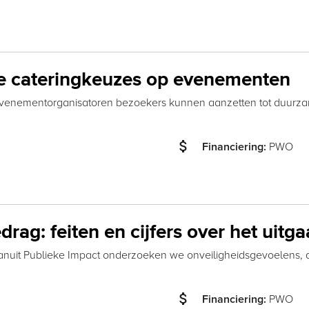
me cateringkeuzes op evenementen
venementorganisatoren bezoekers kunnen aanzetten tot duurzam
attach_money
PWO
Financiering:
rag: feiten en cijfers over het uitg
 Vanuit Publieke Impact onderzoeken we onveiligheidsgevoelens,
attach_money
PWO
Financiering: