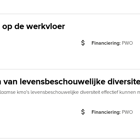
t op de werkvloer
attach_money
PWO
Financiering:
 van levensbeschouwelijke diversite
amse kmo's levensbeschouwelijke diversiteit effectief kunnen 
attach_money
PWO
Financiering: