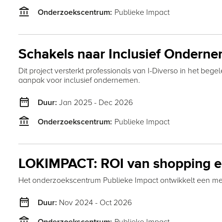
account_balance
Publieke Impact
Onderzoekscentrum:
Schakels naar Inclusief Ondern
Dit project versterkt professionals van I-Diverso in het b
aanpak voor inclusief ondernemen.
date_range
Jan 2025 - Dec 2026
Duur:
account_balance
Publieke Impact
Onderzoekscentrum:
LOKIMPACT: ROI van shopping e
Het onderzoekscentrum Publieke Impact ontwikkelt een me
date_range
Nov 2024 - Oct 2026
Duur:
account_balance
Publieke Impact
Onderzoekscentrum: