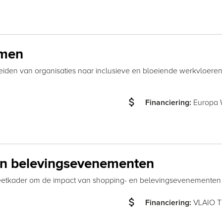
emen
egeleiden van organisaties naar inclusieve en bloeiende werkvlo
attach_money
Europa
Financiering:
n belevingsevenementen
etkader om de impact van shopping- en belevingsevenementen o
attach_money
VLAIO 
Financiering: