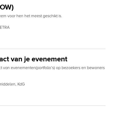
LOW)
eem voor hen het meest geschikt is.
TETRA
act van je evenement
ct van evenementen(portfolio’s) op bezoekers en bewoners
 middelen,
KdG