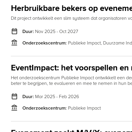
Herbruikbare bekers op eveneme
Dit project ontwikkelt een slim systeem dat organisatoren
date_range
Nov 2025 - Oct 2027
Duur:
account_balance
Publieke Impact,
Duurzame Ind
Onderzoekscentrum:
EventImpact: het voorspellen en
Het onderzoekscentrum Publieke Impact ontwikkelt een de
beter te begrijpen, te evalueren en mee te nemen in hun be
date_range
Mar 2025 - Feb 2026
Duur:
account_balance
Publieke Impact
Onderzoekscentrum: