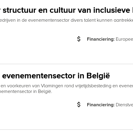
 structuur en cultuur van inclusieve
drijven in de evenementensector divers talent kunnen aantrek
attach_money
Europee
Financiering:
e evenementensector in België
n voorkeuren van Vlamingen rond vrijetijdsbesteding en eveneme
ementensector in België.
attach_money
Dienstve
Financiering: