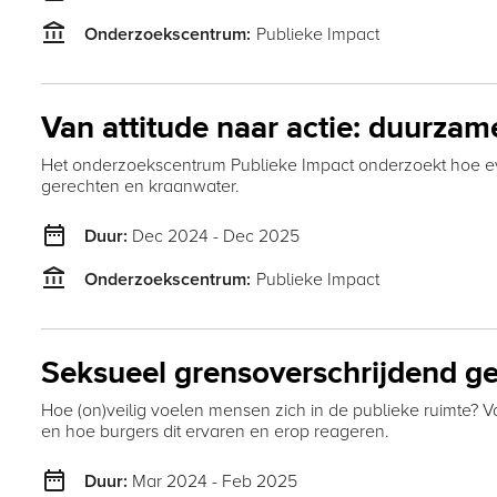
account_balance
Publieke Impact
Onderzoekscentrum:
Van attitude naar actie: duurza
Het onderzoekscentrum Publieke Impact onderzoekt hoe e
gerechten en kraanwater.
date_range
Dec 2024 - Dec 2025
Duur:
account_balance
Publieke Impact
Onderzoekscentrum:
Seksueel grensoverschrijdend ged
Hoe (on)veilig voelen mensen zich in de publieke ruimte?
en hoe burgers dit ervaren en erop reageren.
date_range
Mar 2024 - Feb 2025
Duur: