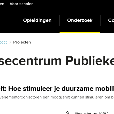
ven
Voor scholen
Opleidingen
Onderzoek
Co
pact
Projecten
isecentrum Publiek
t: Hoe stimuleer je duurzame mobil
enementorganisatoren een modal shift kunnen stimuleren om be
attach_money
PWO
Financiering: