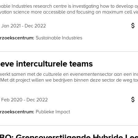
able Industries research centre is investigating how to develop o
ation science more accessible and focusing on maximum cell viab
attach_money
Jan 2021 - Dec 2022
:
Sustainable Industries
rzoekscentrum:
ieve interculturele teams
 werkt samen met de culturele en evenementensector aan een incl
. Met dit project willen we bedrijven binnen deze sector de weg t
attach_money
Feb 2020 - Dec 2022
:
Publieke Impact
rzoekscentrum: