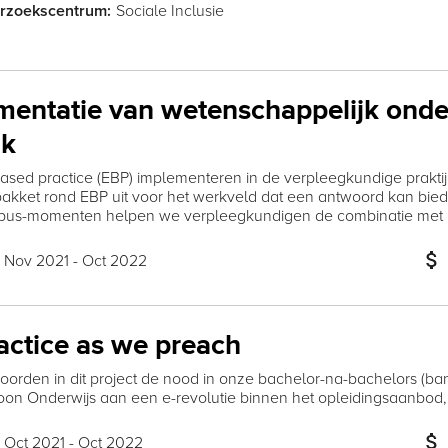
Sociale Inclusie
rzoekscentrum:
mentatie van wetenschappelijk onde
jk
ased practice (EBP) implementeren in de verpleegkundige prakti
pakket rond EBP uit voor het werkveld dat een antwoord kan bie
us-momenten helpen we verpleegkundigen de combinatie met h
attach_money
Nov 2021 - Oct 2022
:
actice as we preach
orden in dit project de nood in onze bachelor-na-bachelors (b
n Onderwijs aan een e-revolutie binnen het opleidingsaanbod, me
attach_money
Oct 2021 - Oct 2022
: