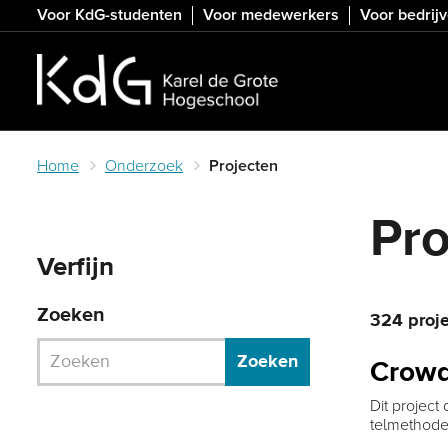
Skip
Voor KdG-studenten
Voor medewerkers
Voor bedrij
to
main
content
Home
Onderzoek
Projecten
Pro
Verfijn
Zoeken
324 proje
Zoek in lijst met projecten
Zoeken
Crowd
Dit projec
telmethoden