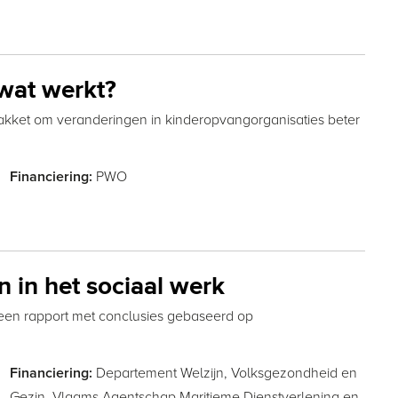
wat werkt?
akket om veranderingen in kinderopvangorganisaties beter
PWO
Financiering:
 in het sociaal werk
 een rapport met conclusies gebaseerd op
Departement Welzijn, Volksgezondheid en
Financiering:
Gezin,
Vlaams Agentschap Maritieme Dienstverlening en