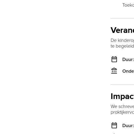
Toek
Veran
De kindero
te begelei
date_range
Duur
account_balance
Onde
Impact
We schreve
praktijkerva
date_range
Duur