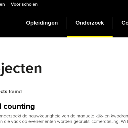
ven
Voor scholen
Opleidingen
Onderzoek
Co
jecten
cts
found
 counting
t onderzoekt de nauwkeurigheid van de manuele klik- en kwadrant
 die vaak op evenementen worden gebruikt: cameratelling, Wi-Fi-t