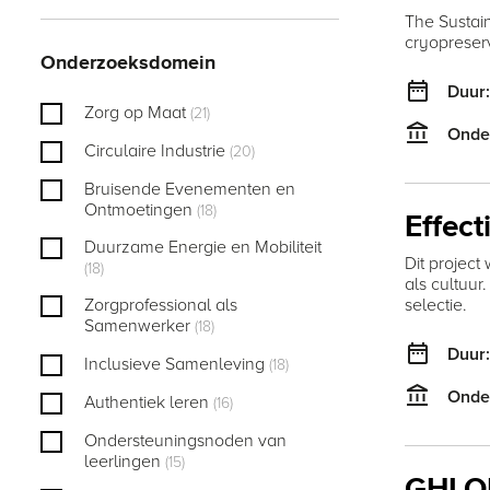
The Sustain
cryopreserv
Onderzoeksdomein
date_range
Duur
Zorg op Maat
(21)
account_balance
Onde
Circulaire Industrie
(20)
Bruisende Evenementen en
Ontmoetingen
(18)
Effect
Duurzame Energie en Mobiliteit
Dit project
(18)
als cultuur
selectie.
Zorgprofessional als
Samenwerker
(18)
date_range
Duur
Inclusieve Samenleving
(18)
account_balance
Onde
Authentiek leren
(16)
Ondersteuningsnoden van
leerlingen
(15)