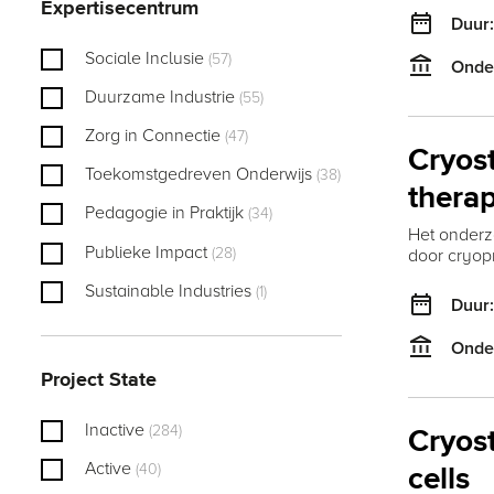
Expertisecentrum
date_range
Duur
Sociale Inclusie
(57)
account_balance
Onde
Duurzame Industrie
(55)
Zorg in Connectie
(47)
Cryost
Toekomstgedreven Onderwijs
(38)
therap
Pedagogie in Praktijk
(34)
Het onderz
Publieke Impact
(28)
door cryopr
Sustainable Industries
(1)
date_range
Duur
account_balance
Onde
Project State
Inactive
(284)
Cryost
Active
(40)
cells