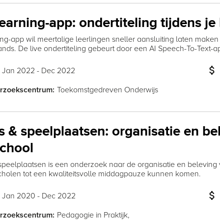
arning-app: ondertiteling tijdens je 
g-app wil meertalige leerlingen sneller aansluiting laten maken b
nds. De live ondertiteling gebeurt door een AI Speech-To-Text-ap
attach_money
Jan 2022 - Dec 2022
:
Toekomstgedreven Onderwijs
rzoekscentrum:
s & speelplaatsen: organisatie en b
school
 speelplaatsen is een onderzoek naar de organisatie en belevi
cholen tot een kwaliteitsvolle middagpauze kunnen komen.
attach_money
Jan 2020 - Dec 2022
:
Pedagogie in Praktijk,
rzoekscentrum: