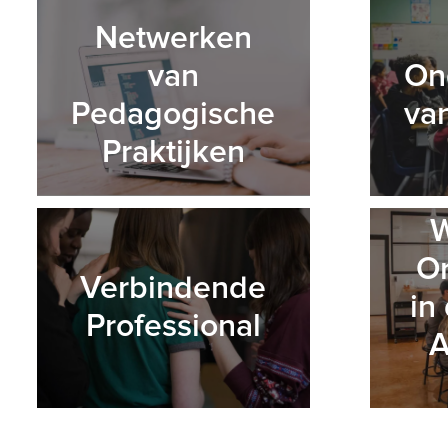
Netwerken
van
On
Pedagogische
van
Praktijken
Or
Verbindende
in
Professional
A