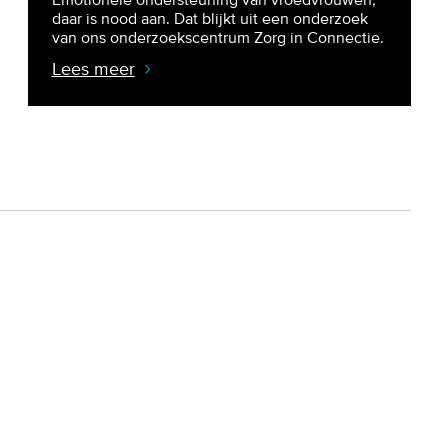
daar is nood aan. Dat blijkt uit een onderzoek
van ons onderzoekscentrum Zorg in Connectie.
Lees meer