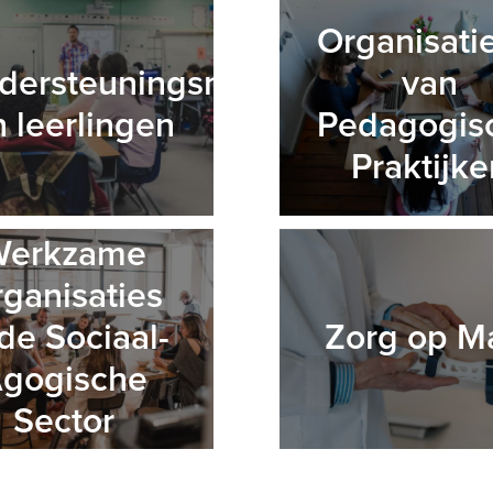
Organisati
dersteuningsnoden
van
 leerlingen
Pedagogis
Praktijke
Werkzame
ganisaties
 de Sociaal-
Zorg op M
gogische
Sector