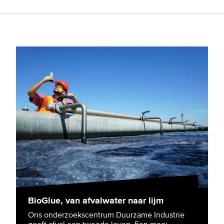
BioGlue, van afvalwater naar lijm
Ons onderzoekscentrum Duurzame Industrie