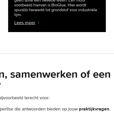
geeft afval een tweede leven. Een mooi
voorbeeld hiervan is BioGlue. Hier wordt
spuislib herwerkt tot grondstof voor industriële
lijm.
Lees meer
n, samenwerken of een
?
ijvoorbeeld terecht voor:
ertise die antwoorden bieden op jouw
praktijkvragen
.