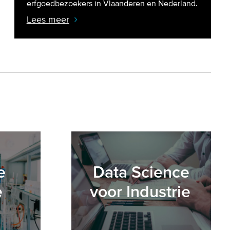
erfgoedbezoekers in Vlaanderen en Nederland.
Lees meer
e
Data Science
e
voor Industrie