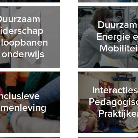
Duurzaam
Duurzam
eiderschap
Energie 
 loopbanen
Mobilitei
n onderwijs
Interacties
Inclusieve
Pedagogis
menleving
Praktijke