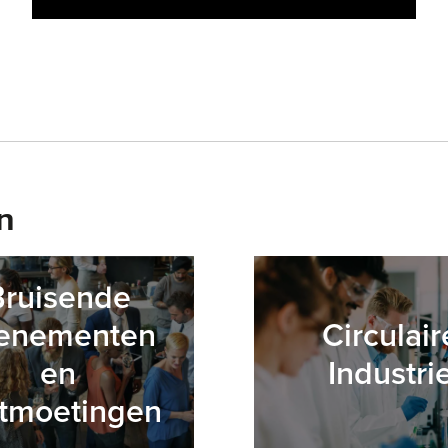
n
Bruisende
enementen
Circulair
en
Industri
tmoetingen