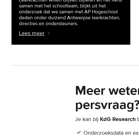
samen met het schoolteam, blijkt uit het
onderzoek dat we samen met AP Hogeschool
deden onder duizend Antwerpse leerkrachten,
directies en ondersteuners.
Lees meer
Meer wete
persvraag
Je kan bij
KdG Research
b
Onderzoeksdata en exp