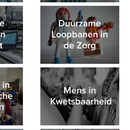
e
Duurzame
en
Loopbanen in
t
de Zorg
 in
Mens in
che
Kwetsbaarheid
n