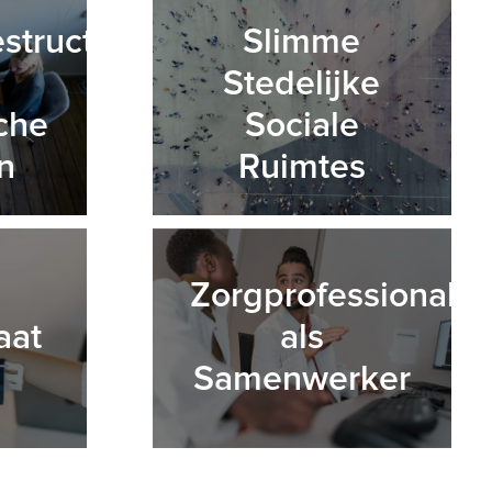
estructuren
Slimme
Stedelijke
che
Sociale
n
Ruimtes
Zorgprofessional
aat
als
Samenwerker