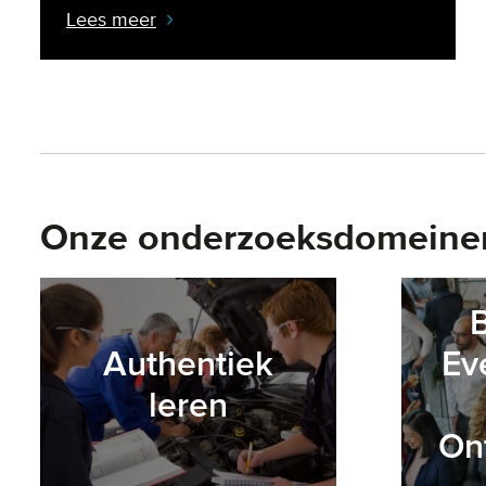
Lees meer
Onze onderzoeksdomeine
Authentiek
Ev
leren
On