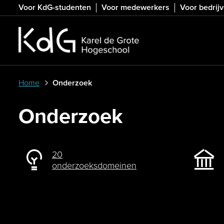
Skip
Voor KdG-studenten
Voor medewerkers
Voor bedrij
to
main
content
Home
Onderzoek
Onderzoek
20
onderzoeksdomeinen