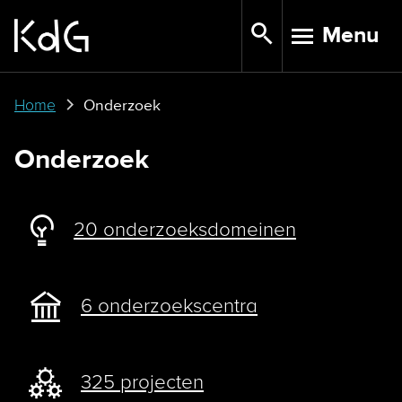
Skip
Menu
to
TOGGLE N
main
content
Home
Onderzoek
Onderzoek
20 onderzoeksdomeinen
6 onderzoekscentra
325 projecten